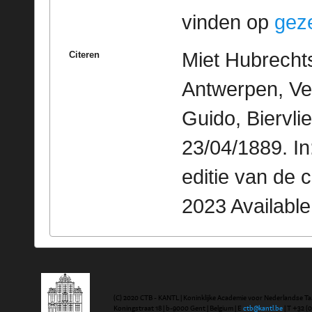
vinden op
geze
Miet Hubrechts
Citeren
Antwerpen, Ve
Guido, Biervli
23/04/1889. I
editie van de 
2023 Availabl
(C) 2020 CTB - KANTL | Koninklijke Academie voor Nederlandse Ta
Koningstraat 18 | b-9000 Gent | Belgium | E
ctb@kantl.be
| T +32 (0