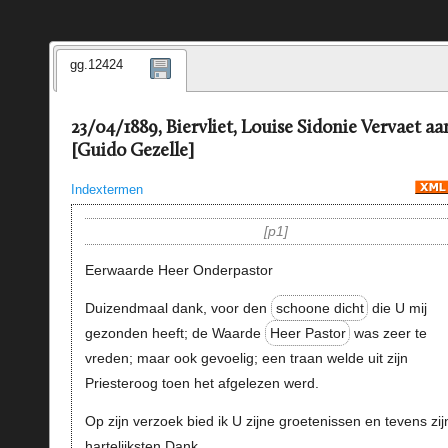
gg.12424
23/04/1889, Biervliet, Louise Sidonie Vervaet aa
[Guido Gezelle]
Indextermen
p1
Eerwaarde Heer Onderpastor
Duizendmaal dank, voor den
schoone dicht
die U mij
gezonden heeft; de Waarde
Heer Pastor
was zeer te
vreden; maar ook gevoelig; een traan welde uit zijn
Priesteroog toen het afgelezen werd.
Op zijn verzoek bied ik U zijne groetenissen en tevens zi
hartelijksten Dank.