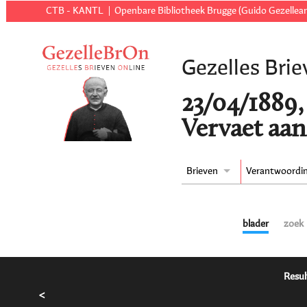
CTB - KANTL
Openbare Bibliotheek Brugge (Guido Gezellear
Gezelles Brie
23/04/1889,
Vervaet aan
Brieven
Verantwoordi
blader
zoek
Resul
<