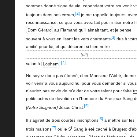
sommes donné signe de vie; cependant votre souvenir vi
[2]
toujours dans nos cœurs;
je me rappelle toujours, avec
reconnaissance, ce que vous avez fait pour initier notre fil
Dom Gérard
au Flamand qu'il aimait tant, et je pense
[3]
souvent à vous en lisant les vers charmants
dus à votr
amitié pour lui, et qui décorent si bien notre
p2
[4]
salon à
Lophem
.
Ne soyez donc pas étonné, cher Monsieur l'Abbé, de me
voir venir à vous aujourd'hui pour vous demander si vous
n'auriez pas envie de m'aider de votre talent pour faire
tr
petits actes de dévotion
en l'honneur du Précieux Sang d
[5]
Notre Seigneur
Jésus Christ.
[6]
Il s'agirait de trois courtes inscriptions
à mettre sur les
t
[7]
trois maisons
où le S
Sang à été caché à Bruges: d'ab
du temps des G
u
eux (maison
Pérèz de Malvenda
, de