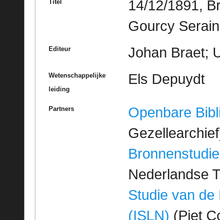
14/12/1891, B
Titel
Gourcy Serain
Johan Braet; U
Editeur
Els Depuydt
Wetenschappelijke
leiding
Openbare Bibl
Partners
Gezellearchief
Bronnenstudie
Nederlandse T
Studie van de
(ISLN)
(Piet Co