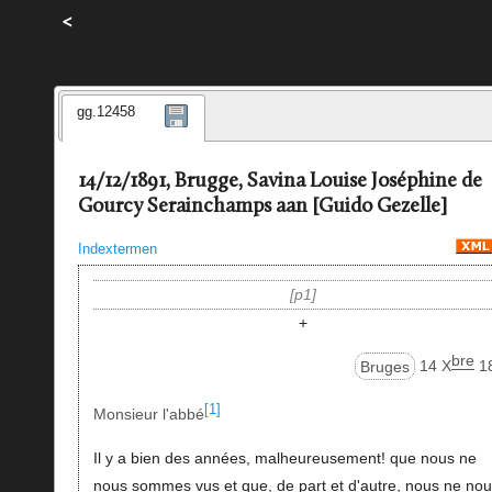
<
gg.12458
14/12/1891, Brugge, Savina Louise Joséphine de
Gourcy Serainchamps aan [Guido Gezelle]
Indextermen
p1
+
bre
Bruges
14 X
1
[1]
Monsieur l'abbé
Il y a bien des années, malheureusement! que nous ne
nous sommes vus et que, de part et d'autre, nous ne no