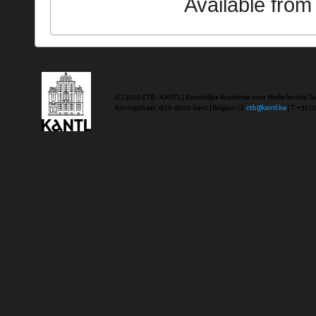
Available fro
(C) 2020 CTB - KANTL | Koninklijke Academie voor Nederlandse Ta
Koningstraat 18 | b-9000 Gent | Belgium | E
ctb@kantl.be
| T +32 (0