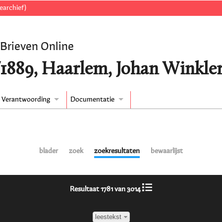
earchief)
 Brieven Online
/1889, Haarlem, Johan Winkler
Verantwoording
Documentatie
blader
zoek
zoekresultaten
bewaarlijst
Resultaat 1781 van 3014
leestekst