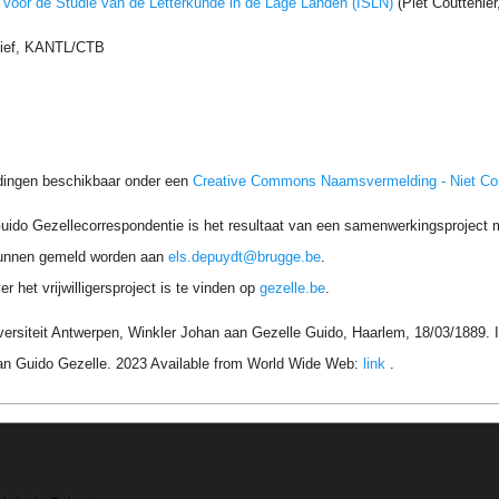
t voor de Studie van de Letterkunde in de Lage Landen (ISLN)
(Piet Couttenie
hief, KANTL/CTB
dingen beschikbaar onder een
Creative Commons Naamsvermelding - Niet C
uido Gezellecorrespondentie is het resultaat van een samenwerkingsproject me
unnen gemeld worden aan
els.depuydt@brugge.be
.
r het vrijwilligersproject is te vinden op
gezelle.be
.
versiteit Antwerpen, Winkler Johan aan Gezelle Guido, Haarlem, 18/03/1889. 
an Guido Gezelle. 2023 Available from World Wide Web:
link
.