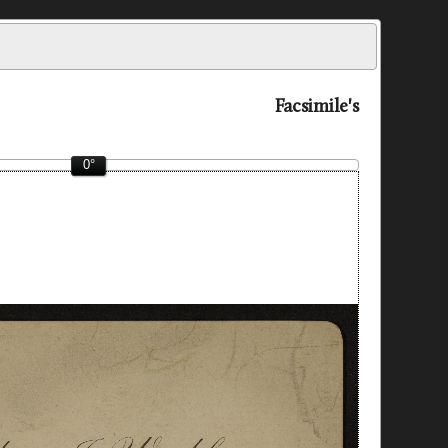
Facsimile's
0°