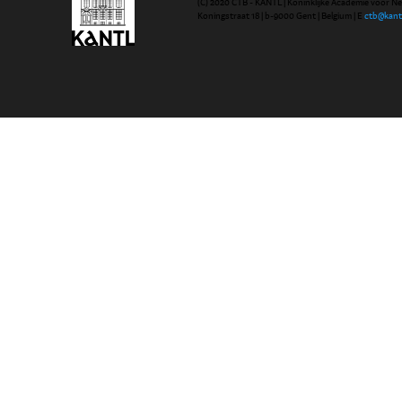
(C) 2020 CTB - KANTL | Koninklijke Academie voor N
Koningstraat 18 | b-9000 Gent | Belgium | E
ctb@kant