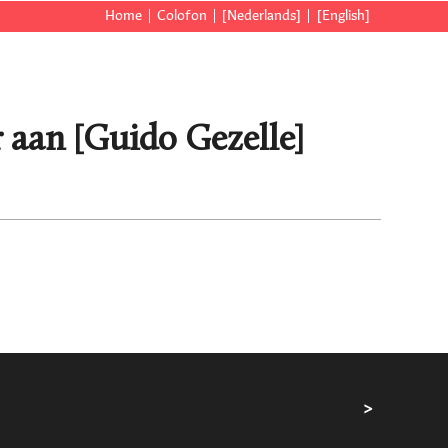
Home
Colofon
[Nederlands]
[English]
 aan [Guido Gezelle]
>