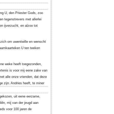
ng U, den Priester Gods, zoo
n tegenstrevers met allerlei
n ijverzucht, en alzoo tot
t zich om uwentwille en wenscht
naamkaarteken U ten teeken
dene weke heeft toegezonden,
rtenis is voor mij eene zake van
met alle onze vrienden, dat deze
e zijn. Andries heeft, te miner
 gekozen, uit eene eerzame,
iên, mij van der jeugd aan
eeds voor 100 jaren de