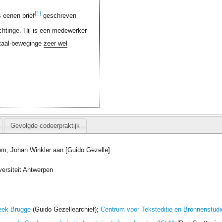
[1]
s eenen brief
geschreven
ichtinge. Hij is een medewerker
staal-beweginge
zeer wel
Gevolgde codeerpraktijk
em, Johan Winkler aan [Guido Gezelle]
versiteit Antwerpen
eek Brugge
(Guido Gezellearchief);
Centrum voor Teksteditie en Bronnenstudi