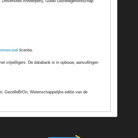
r, Universiteit Antwerpen); Guido Gezellegenootschap
ommercieel
licentie.
t vrijwilligers. De databank is in opbouw, aanvullingen
In: GezelleBrOn, Wetenschappelijke editie van de