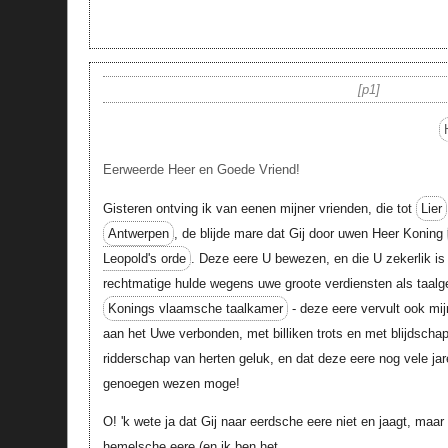
p1
Eerweerde Heer en Goede Vriend!
Gisteren ontving ik van eenen mijner vrienden, die tot
Lier
Antwerpen
, de blijde mare dat Gij door uwen Heer Koning
Leopold's orde
. Deze eere U bewezen, en die U zekerlik i
rechtmatige hulde wegens uwe groote verdiensten als taalgel
Konings vlaamsche taalkamer
- deze eere vervult ook mij
aan het Uwe verbonden, met billiken trots en met blijdsch
ridderschap van herten geluk, en dat deze eere nog vele j
genoegen wezen moge!
O! 'k wete ja dat Gij naar eerdsche eere niet en jaagt, maar
hemelsche eere (en ik ben het