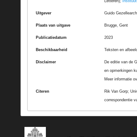
Letteren);
Instituu
Uitgever
Guido Gezellearc
Plaats van uitgave
Brugge, Gent
Publicatiedatum
2023
Beschikbaarheid
Teksten en afbeel
Disclaimer
De editie van de G
en opmerkingen k
Meer informatie ove
Citeren
Rik Van Gorp; Uni
correspondentie v