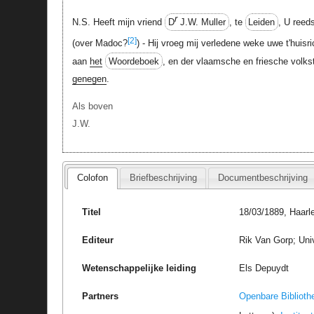
r
N.S. Heeft mijn vriend
D
J.W. Muller
, te
Leiden
, U reed
[2]
(over Madoc?
) - Hij vroeg mij verledene weke uwe t'huisr
aan
het
Woordeboek
, en der vlaamsche en friesche volk
genegen
.
Als boven
J.W.
Colofon
Briefbeschrijving
Documentbeschrijving
Titel
18/03/1889, Haarl
Editeur
Rik Van Gorp; Uni
Wetenschappelijke leiding
Els Depuydt
Partners
Openbare Biblioth