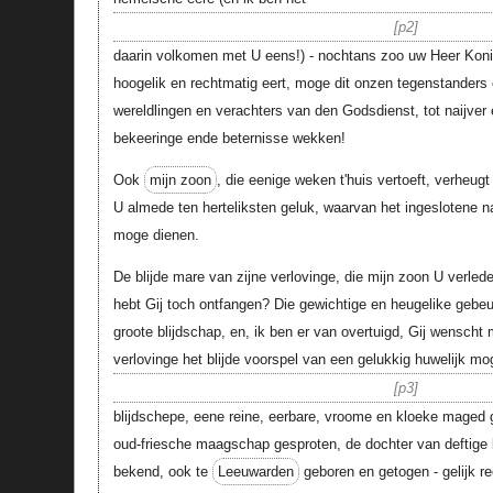
p2
daarin volkomen met U eens!) - nochtans zoo uw Heer Koni
hoogelik en rechtmatig eert, moge dit onzen tegenstanders e
wereldlingen en verachters van den Godsdienst, tot naijver e
bekeeringe ende beternisse wekken!
Ook
mijn zoon
, die eenige weken t'huis vertoeft, verheug
U almede ten herteliksten geluk, waarvan het ingeslotene 
moge dienen.
De blijde mare van zijne verlovinge, die mijn zoon U verle
hebt Gij toch ontfangen? Die gewichtige en heugelike gebeu
groote blijdschap, en, ik ben er van overtuigd, Gij wenscht 
verlovinge het blijde voorspel van een gelukkig huwelijk mog
p3
blijdschepe, eene reine, eerbare, vroome en kloeke maged
oud-friesche maagschap gesproten, de dochter van deftige l
bekend, ook te
Leeuwarden
geboren en getogen - gelijk r