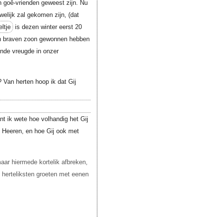
n goê-vrienden geweest zijn. Nu
uwelijk zal gekomen zijn, (dat
ltje
is dezen winter eerst 20
en braven zoon gewonnen hebben
 ende vreugde in onzer
Van herten hoop ik dat Gij
t ik wete hoe volhandig het Gij
s Heeren, en hoe Gij ook met
maar hiermede kortelik afbreken,
n herteliksten groeten met eenen