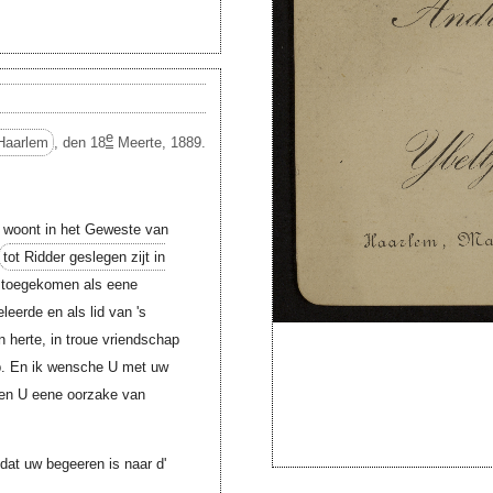
e
Haarlem
, den 18
Meerte, 1889.
woont in het Geweste van
tot Ridder geslegen zijt in
s toegekomen als eene
eerde en als lid van 's
n herte, in troue vriendschap
ap. En ik wensche U met uw
aren U eene oorzake van
 dat uw begeeren is naar d'