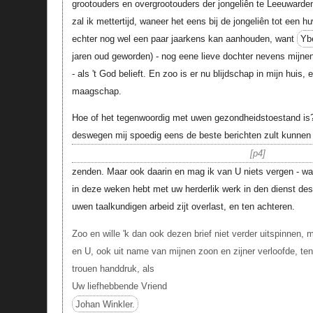
grootouders en overgrootouders der jongeliên te Leeuwarde
zal ik mettertijd, waneer het eens bij de jongeliên tot een h
echter nog wel een paar jaarkens kan aanhouden, want
Ybe
jaren oud geworden) - nog eene lieve dochter nevens mijn
- als 't God belieft. En zoo is er nu blijdschap in mijn huis,
maagschap.
Hoe of het tegenwoordig met uwen gezondheidstoestand is? 
deswegen mij spoedig eens de beste berichten zult kunnen
p4
zenden. Maar ook daarin en mag ik van U niets vergen - wan
in deze weken hebt met uw herderlik werk in den dienst de
uwen taalkundigen arbeid zijt overlast, en ten achteren.
Zoo en wille 'k dan ook dezen brief niet verder uitspinnen, 
en U, ook uit name van mijnen zoon en zijner verloofde, te
trouen handdruk, als
Uw liefhebbende Vriend
Johan Winkler.