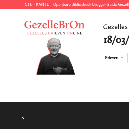
CTB - KANTL
Openbare Bibliotheek Brugge (Guido Gezell
Gezelles
18/03
Brieven
<