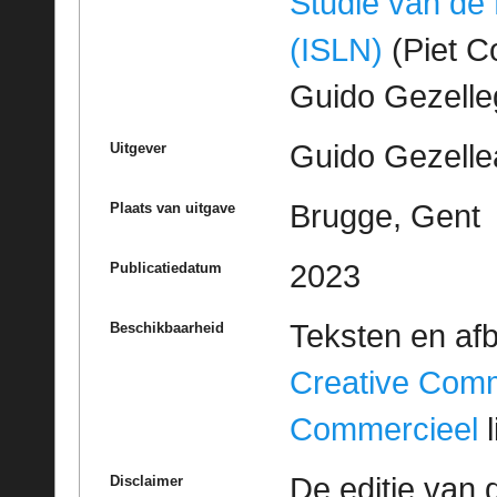
Studie van de
(ISLN)
(Piet Co
Guido Gezell
Guido Gezelle
Uitgever
Brugge, Gent
Plaats van uitgave
2023
Publicatiedatum
Teksten en af
Beschikbaarheid
Creative Com
Commercieel
l
De editie van 
Disclaimer