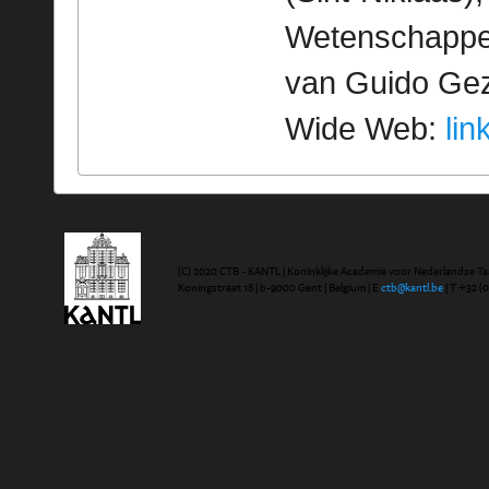
Wetenschappeli
van Guido Geze
Wide Web:
lin
(C) 2020 CTB - KANTL | Koninklijke Academie voor Nederlandse Ta
Koningstraat 18 | b-9000 Gent | Belgium | E
ctb@kantl.be
| T +32 (0