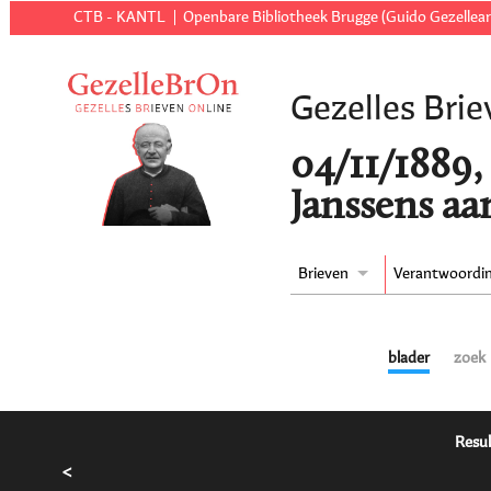
CTB - KANTL
Openbare Bibliotheek Brugge (Guido Gezellear
Gezelles Brie
04/11/1889, 
Janssens aa
Brieven
Verantwoordi
blader
zoek
Resul
<