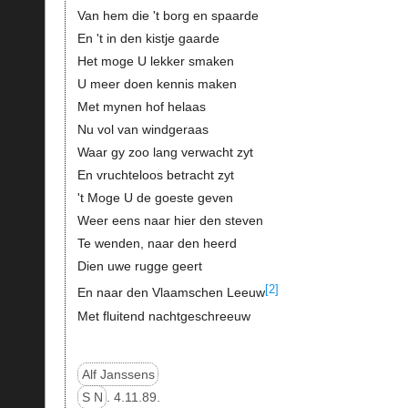
Van hem die 't borg en spaarde
En 't in den kistje gaarde
Het moge U lekker smaken
U meer doen kennis maken
Met mynen hof helaas
Nu vol van windgeraas
Waar gy zoo lang verwacht zyt
En vruchteloos betracht zyt
't Moge U de goeste geven
Weer eens naar hier den steven
Te wenden, naar den heerd
Dien uwe rugge geert
[2]
En naar den Vlaamschen Leeuw
Met fluitend nachtgeschreeuw
Alf Janssens
S N
. 4.11.89.