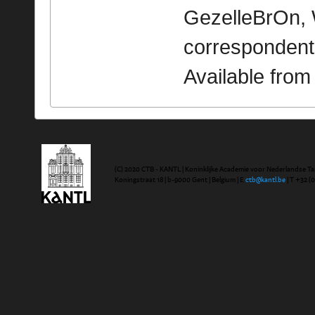
GezelleBrOn, 
correspondent
Available fro
(C) 2020 CTB - KANTL | Koninklijke Academie voor Nederlandse Ta
Koningstraat 18 | b-9000 Gent | Belgium | E
ctb@kantl.be
| T +32 (0