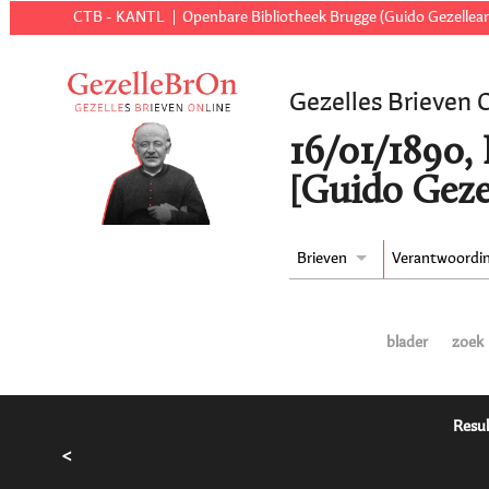
CTB - KANTL
Openbare Bibliotheek Brugge (Guido Gezellear
Gezelles Brieven 
16/01/1890,
[Guido Geze
Brieven
Verantwoordi
blader
zoek
Resul
<