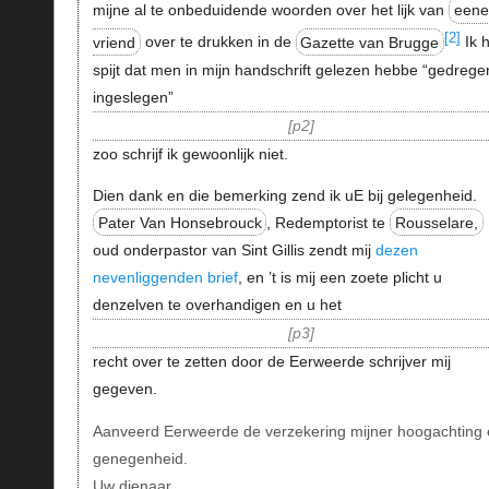
mijne al te onbeduidende woorden over het lijk van
eene
[2]
vriend
over te drukken in de
Gazette van Brugge
Ik 
spijt dat men in mijn handschrift gelezen hebbe “gedregen
ingeslegen”
p2
zoo schrijf ik gewoonlijk niet.
Dien dank en die bemerking zend ik uE bij gelegenheid.
Pater Van Honsebrouck
, Redemptorist te
Rousselare,
oud onderpastor van Sint Gillis zendt mij
dezen
nevenliggenden brief
, en ’t is mij een zoete plicht u
denzelven te overhandigen en u het
p3
recht over te zetten door de Eerweerde schrijver mij
gegeven.
Aanveerd Eerweerde de verzekering mijner hoogachting 
genegenheid.
Uw dienaar