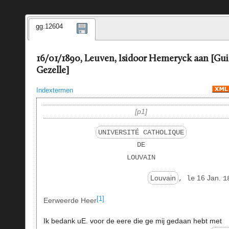
gg.12604
16/01/1890, Leuven, Isidoor Hemeryck aan [Gu
Gezelle]
Indextermen
p1
UNIVERSITÉ CATHOLIQUE
DE
LOUVAIN
Louvain
16 Jan.
, le
1
[1]
Eerweerde Heer
Ik bedank uE. voor de eere die ge mij gedaan hebt met