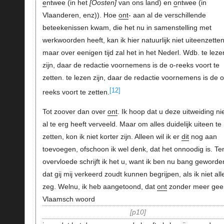
e
ntwee (in het
Oosten
van ons land) en
o
ntwee (in
Vlaanderen, enz)). Hoe
ont
- aan al de verschillende
beteekenissen kwam, die het nu in samenstelling met
werkwoorden heeft, kan ik hier natuurlijk niet uiteenzetten
maar over eenigen tijd zal het in het Nederl. Wdb. te leze
zijn, daar de redactie voornemens is de o-reeks voort te
zetten. te lezen zijn, daar de redactie voornemens is de o
[12]
reeks voort te zetten.
Tot zoover dan over
ont
. Ik hoop dat u deze uitweiding ni
al te erg heeft verveeld. Maar om alles duidelijk uiteen te
zetten, kon ik niet korter zijn. Alleen wil ik er
dit
nog aan
toevoegen, ofschoon ik wel denk, dat het onnoodig is. Te
overvloede schrijft ik het u, want ik ben nu bang geworde
dat gij mij verkeerd zoudt kunnen begrijpen, als ik niet all
zeg. Welnu, ik heb aangetoond, dat
ont
zonder meer gee
Vlaamsch woord
p10