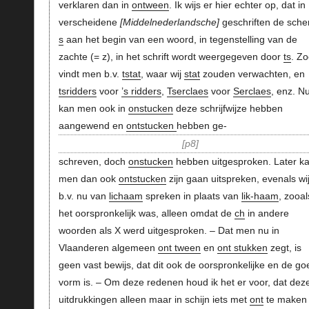
verklaren dan in
ontween
. Ik wijs er hier echter op, dat in
verscheidene
Middelnederlandsche
geschriften de sche
s
aan het begin van een woord, in tegenstelling van de
zachte (= z), in het schrift wordt weergegeven door
ts
. Z
vindt men b.v.
tstat
, waar wij
stat
zouden verwachten, en
tsridders
voor
’s ridders
,
Tserclaes
voor
Serclaes
, enz. N
kan men ook in
onstucken
deze schrijfwijze hebben
aangewend en
ontstucken
hebben ge-
p8
schreven, doch
onstucken
hebben uitgesproken. Later k
men dan ook
ontstucken
zijn gaan uitspreken, evenals wi
b.v. nu van
lichaam
spreken in plaats van
lik-haam
, zooal
het oorspronkelijk was, alleen omdat de
ch
in andere
woorden als X werd uitgesproken. – Dat men nu in
Vlaanderen algemeen
ont tween
en
ont stukken
zegt, is
geen vast bewijs, dat dit ook de oorspronkelijke en de g
vorm is. – Om deze redenen houd ik het er voor, dat dez
uitdrukkingen alleen maar in schijn iets met
ont
te maken