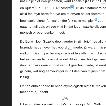
natuurlijk niet kwalijk nemen, want zooals gijzelf in “
Sljuc
b
a
[5]
en Rjucht
”, bl. 113
, 114
schrijft
“Ik kin it nammers ne
altiid fen myn herte forkrye om te swyen as der flaters to
[6]
boek steld binne, fen saken der ’t ik selfs mei piel
zoo
gaat het mij ook, en zoo vind ik, dat ieder waarheidlieven
mensch er over denken moet.
De Eerw. Heer Gezelle deelt verder in zijn’ brief nog allerl
bijzonderheden over het woord
ont
mede. Zij waren mij z
welkom. Daar hij er belang in schijnt te stellen, schrijf ik 
het een en ander over dit woord. Misschien deelt gij hem
dan den zakelijken inhoud van dit geschrijf mede, of zend
gij hem, wat nog eenvoudiger is, dit deel van mijnen brief 
lezing.
Ont
en
onthier ende
hebben etymologisch niets te maken
met
hent(e)
,
hoent
.
p4
Dit wordt dan ook niet door
Verdam
in zijn
Mnl. Wdb.