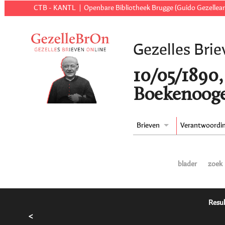
CTB - KANTL
Openbare Bibliotheek Brugge (Guido Gezellear
Gezelles Brie
10/05/1890,
Boekenooge
Brieven
Verantwoordi
blader
zoek
Resul
<