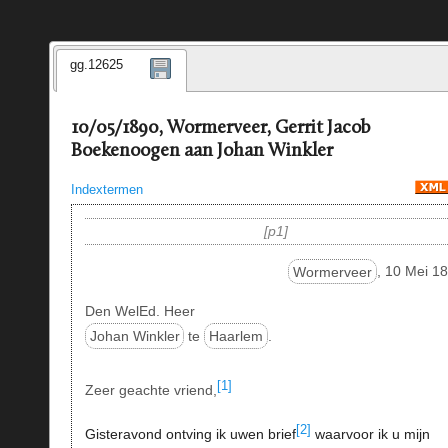
gg.12625
10/05/1890, Wormerveer, Gerrit Jacob
Boekenoogen aan Johan Winkler
Indextermen
p1
Wormerveer
, 10 Mei 1
Den WelEd. Heer
Johan Winkler
te
Haarlem
.
[1]
Zeer geachte vriend,
[2]
Gisteravond ontving ik uwen brief
waarvoor ik u mijn