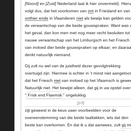
Noord
en
Zuid
Nederland laat ik hier onvermeld). Hieru
volgt dus, dat het voorkomen van
ont
in Friesland en van
onthier ende
in Vlaanderen
niet
als bewijs kan gelden vo
de verwantschap van die beide gouwspraken. Want was 
het geval, dan kon men met nog meer recht besluiten tot
nauwe verwantschap van het Limburgsch en het Friesch
van invloed dier beide gouwspraken op elkaar; en daara
denkt natuurlijk niemand.
Gij zult nu wel van de juistheid dezer gevolgtrekking
overtuigd zijn. Hiermee is echter in ’t minst niet aangetoo
dat het Friesch
niet
van invloed op het Vlaamsch is gewee
Natuurlijk niet. Het bewijst alleen, dat gij in uw opstel over
“
Frisk end Flaemsk
” ongelukkig
p3
zijt geweest in de keus uwer voorbeelden voor de
overeenstemming van die beide taaltakken, iets dat den
beste kan overkomen. En dat ik u dat aanwees, zult gij mi