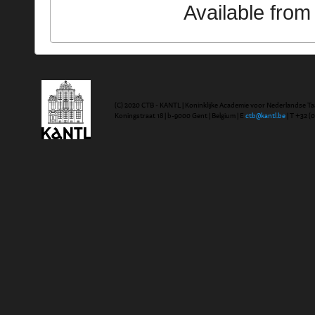
Available fro
(C) 2020 CTB - KANTL | Koninklijke Academie voor Nederlandse Ta
Koningstraat 18 | b-9000 Gent | Belgium | E
ctb@kantl.be
| T +32 (0