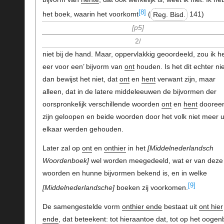
[8]
het boek, waarin het voorkomt
(
Reg. Bisd.
141)
p5
2/
niet bij de hand. Maar, oppervlakkig geoordeeld, zou ik h
eer voor een’ bijvorm van
ont
houden. Is het dit echter nie
dan bewijst het niet, dat
ont
en
hent
verwant zijn, maar
alleen, dat in de latere middeleeuwen de bijvormen der
oorspronkelijk verschillende woorden
ont
en
hent
dooree
zijn geloopen en beide woorden door het volk niet meer u
elkaar werden gehouden.
Later zal op
ont
en
onthier
in het
Middelnederlandsch
Woordenboek
wel worden meegedeeld, wat er van deze
woorden en hunne bijvormen bekend is, en in welke
[9]
Middelnederlandsche
boeken zij voorkomen.
De samengestelde vorm
onthier ende
bestaat uit
ont hier
ende
, dat beteekent: tot hieraantoe dat, tot op het oogenb