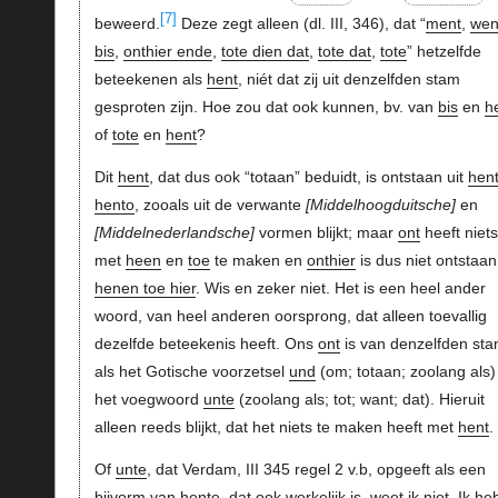
[7]
beweerd.
Deze zegt alleen (dl. III, 346), dat “
ment
,
wen
bis
,
onthier ende
,
tote dien dat
,
tote dat
,
tote
” hetzelfde
beteekenen als
hent
, niét dat zij uit denzelfden stam
gesproten zijn. Hoe zou dat ook kunnen, bv. van
bis
en
h
of
tote
en
hent
?
Dit
hent
, dat dus ook “totaan” beduidt, is ontstaan uit
hen
hento
, zooals uit de verwante
Middelhoogduitsche
en
Middelnederlandsche
vormen blijkt; maar
ont
heeft niets
met
heen
en
toe
te maken en
onthier
is dus niet ontstaan 
henen toe hier
. Wis en zeker niet. Het is een heel ander
woord, van heel anderen oorsprong, dat alleen toevallig
dezelfde beteekenis heeft. Ons
ont
is van denzelfden st
als het Gotische voorzetsel
und
(om; totaan; zoolang als)
het voegwoord
unte
(zoolang als; tot; want; dat). Hieruit
alleen reeds blijkt, dat het niets te maken heeft met
hent
.
Of
unte
, dat Verdam, III 345 regel 2 v.b, opgeeft als een
bijvorm van
hente
, dat ook werkelijk is, weet ik niet. Ik he