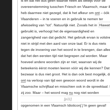
is en dat het dus geen waarde heeft als bewijs voor de
overeenstemming tusschen Friesch en Vlaamsch, maar i
heb daarmee niet gezegd, dat ik het afkeur om
ont
– óók 
Vlaanderen – in te voeren en in gebruik te nemen ter
afwisseling van “tot”. Natuurlijk niet. Zooals het in
Hiawat
gebruikt is, verhoogt het de eigenaardigheid en
zangerigheid van dat gedicht. Het gebruik ervan is volstre
niet in strijd met den aard van onze taal. Er is dus niets
tegen de invoering van het woord in te brengen, dan alle
dat het den eersten tijd niet begrepen zal worden. Maar
hoeveel andere woorden zijn er niet, waarvan wij de
beteekenis éérst moeten leeren vóór wij die kennen? Dat
bezwaar is dus niet groot. Het is dan ook best mogelijk, d
ont
na verloop van tijd een gewoon woord wordt in de
Vlaamsche schrijftaal en misschien ook in de spreektaal.
zij zoo. Maar – het woord mag
nu
nog niet worden
p11
opgenomen in een Vlaamsch Idioticon
.
In geen geval!