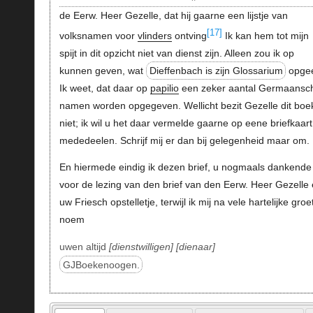
de Eerw. Heer Gezelle, dat hij gaarne een lijstje van
[17]
volksnamen voor
vlinders
ontving
Ik kan hem tot mijn
spijt in dit opzicht niet van dienst zijn. Alleen zou ik op
kunnen geven, wat
Dieffenbach is zijn Glossarium
opgee
Ik weet, dat daar op
papilio
een zeker aantal Germaansc
namen worden opgegeven. Wellicht bezit Gezelle dit boe
niet; ik wil u het daar vermelde gaarne op eene briefkaart
mededeelen. Schrijf mij er dan bij gelegenheid maar om.
En hiermede eindig ik dezen brief, u nogmaals dankende
voor de lezing van den brief van den Eerw. Heer Gezelle
uw Friesch opstelletje, terwijl ik mij na vele hartelijke gro
noem
uwen altijd
dienstwilligen
dienaar
GJBoekenoogen.