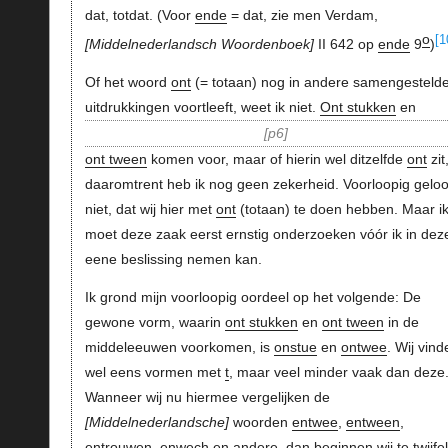
dat, totdat. (Voor
ende
= dat, zie men Verdam,
o
[1
Middelnederlandsch Woordenboek
II 642 op
ende
9
)
Of het woord
ont
(= totaan) nog in andere samengesteld
uitdrukkingen voortleeft, weet ik niet.
Ont stukken
en
p6
ont tween
komen voor, maar of hierin wel ditzelfde
ont
zit
daaromtrent heb ik nog geen zekerheid. Voorloopig geloof
niet, dat wij hier met
ont
(totaan) te doen hebben. Maar i
moet deze zaak eerst ernstig onderzoeken vóór ik in dez
eene beslissing nemen kan.
Ik grond mijn voorloopig oordeel op het volgende: De
gewone vorm, waarin
ont stukken
en
ont tween
in de
middeleeuwen voorkomen, is
onstue
en
ontwee
. Wij vind
wel eens vormen met
t
, maar veel minder vaak dan deze
Wanneer wij nu hiermee vergelijken de
Middelnederlandsche
woorden
entwee
,
entween
,
entrouwen
,
enwech
en andere, dan beginnen wij te twijfe