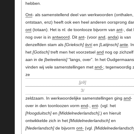
hebben.
Ont
- als samenstellend deel van werkwoorden (onthalen,
ontstaan, enz) heeft ook een heel anderen oorsprong da
ont
(totaan). Het is nl. de toonlooze bijvorm van
ant
-, dat 
nog over is in
antwoord
. Dit
ant
- (voor
and
,
anda
) is van
denzelfden stam als
Grieksch
ἀντί
en
Latijnsch
ante
. In
het
Gotisch
treft men het voorzetsel
and
nog op zichzelf
aan in de
beteekenis
“langs, over”. In het Oudgermaan
vinden wij vele samenstellingen met
and-
; tegenwoordig z
ze
p9
3/
zeldzaam. In werkwoordelijke samenstellingen ging
and
-
over in den toonloozen vorm
end
-,
ent
- (vgl. het
Hoogduitsch
en
Middelnederlandsch
,) en hieruit
ontwikkelde zich in het
Middelnederlandsch
en
Nederlandsch
de bijvorm
ont-
(vgl.
Middelnederlandsch