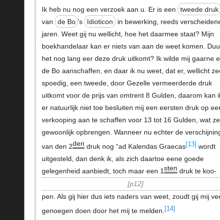
Ik heb nu nog een verzoek aan u. Er is een
tweede druk
van
de Bo
’s
Idioticon
in bewerking, reeds verscheiden
jaren. Weet gij nu wellicht, hoe het daarmee staat? Mijn
boekhandelaar kan er niets van aan de weet komen. Duu
het nog lang eer deze druk uitkomt? Ik wilde mij gaarne 
de Bo aanschaffen, en daar ik nu weet, dat er, wellicht ze
spoedig, een tweede, door Gezelle vermeerderde druk
uitkomt voor de prijs van omtrent 8 Gulden, daarom kan i
er natuurlijk niet toe besluiten mij een eersten druk op e
verkooping aan te schaffen voor 13 tot 16 Gulden, wat ze
gewoonlijk opbrengen. Wanneer nu echter de verschijnin
den
[13]
van den 2
druk nog “ad Kalendas Graecas
wordt
uitgesteld, dan denk ik, als zich daartoe eene goede
sten
gelegenheid aanbiedt, toch maar een 1
druk te koo-
p12
pen. Als gij hier dus iets naders van weet, zoudt gij mij ve
[14]
genoegen doen door het mij te melden.