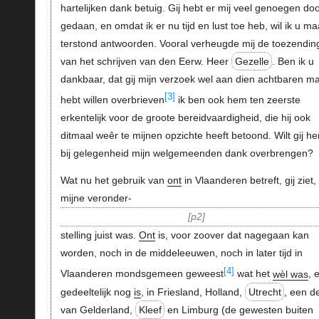
hartelijken dank betuig. Gij hebt er mij veel genoegen do
gedaan, en omdat ik er nu tijd en lust toe heb, wil ik u ma
terstond antwoorden. Vooral verheugde mij de toezendin
van het schrijven van den Eerw. Heer
Gezelle
. Ben ik u
dankbaar, dat gij mijn verzoek wel aan dien achtbaren m
[3]
hebt willen overbrieven
ik ben ook hem ten zeerste
erkentelijk voor de groote bereidvaardigheid, die hij ook
ditmaal weêr te mijnen opzichte heeft betoond. Wilt gij h
bij gelegenheid mijn welgemeenden dank overbrengen?
Wat nu het gebruik van
ont
in Vlaanderen betreft, gij ziet,
mijne veronder-
p2
stelling juist was.
Ont
is, voor zoover dat nagegaan kan
worden, noch in de middeleeuwen, noch in later tijd in
[4]
Vlaanderen mondsgemeen geweest
wat het
wèl was
, 
gedeeltelijk nog
is
, in Friesland, Holland,
Utrecht
, een d
van Gelderland,
Kleef
en Limburg (de gewesten buiten