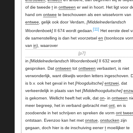
of die tweede
t
in
onttween
er wel in hoort. Het ligt voor d
hand om
ontwee
te beschouwen als een wisselvorm van
entwee
, gelijk ook door Verdam,
Middelnederlandsch
[11]
Woordenboek
II 674 wordt gedaan.
Het eerste deel 
de samenstelling is dan het voorzetsel
en
(toonlooze vor
van
in
), waarover
p7
in
Middelnederlandsch Woordenboek
II 632 wordt
gesproken. Dat
ontween
tot
onttween
verbastert, is niet
verwonderlijk, want dikwijls worden letters ingeschoven. D
is b.v. ook het geval in het
Hoogduitsche
entzwei
, dat
verkeerdelijk in plaats van het
Middelhoogduitsche
enzw
is gekomen. Wellicht heeft het volk, dat
on
- in
ontween
ni
meer begreep, het in verband gebracht met
ont
, en is
zoodoende in het schrijven en spreken de vorm
ont twee
ontstaan. Evenzoo kan het met
onstue
,
onstucken
zijn
gegaan, doch hier is de inschuiving eener
t
moeilijker te