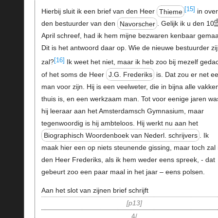
[15]
Hierbij sluit ik een brief van den Heer
Thieme
in ove
den bestuurder van den
Navorscher
. Gelijk ik u den 10
April schreef, had ik hem mijne bezwaren kenbaar gemaa
Dit is het antwoord daar op. Wie de nieuwe bestuurder zi
[16]
zal?
Ik weet het niet, maar ik heb zoo bij mezelf gedac
of het soms de Heer
J.G. Frederiks
is. Dat zou er net e
man voor zijn. Hij is een veelweter, die in bijna alle vakke
thuis is, en een werkzaam man. Tot voor eenige jaren wa
hij leeraar aan het Amsterdamsch Gymnasium, maar
tegenwoordig is hij ambteloos. Hij werkt nu aan het
Biographisch Woordenboek van Nederl. schrijvers
. Ik
maak hier een op niets steunende gissing, maar toch zal 
den Heer Frederiks, als ik hem weder eens spreek, - dat
gebeurt zoo een paar maal in het jaar – eens polsen.
Aan het slot van zijnen brief schrijft
p13
4/