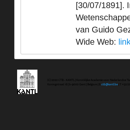
[30/07/1891]. 
Wetenschappeli
van Guido Geze
Wide Web:
lin
(C) 2020 CTB - KANTL | Koninklijke Academie voor Nederlandse Ta
Koningstraat 18 | b-9000 Gent | Belgium | E
ctb@kantl.be
| T +32 (0