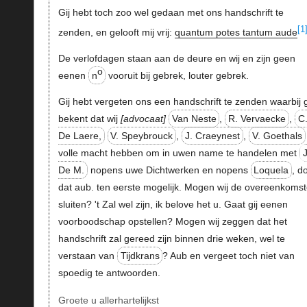
Gij hebt toch zoo wel gedaan met ons handschrift te
[1
zenden, en gelooft mij vrij:
quantum potes tantum aude
De verlofdagen staan aan de deure en wij en zijn geen
o
eenen
n
vooruit bij gebrek, louter gebrek.
Gij hebt vergeten ons een handschrift te zenden waarbij g
bekent dat wij
advocaat
Van Neste
,
R. Vervaecke
,
C
De Laere,
V. Speybrouck
,
J. Craeynest
,
V. Goethals
volle macht hebben om in uwen name te handelen met
J
De M.
nopens uwe Dichtwerken en nopens
Loquela
, d
dat aub. ten eerste mogelijk. Mogen wij de overeenkoms
sluiten? 't Zal wel zijn, ik belove het u. Gaat gij eenen
voorboodschap opstellen? Mogen wij zeggen dat het
handschrift zal gereed zijn binnen drie weken, wel te
verstaan van
Tijdkrans
? Aub en vergeet toch niet van
spoedig te antwoorden.
Groete u allerhartelijkst