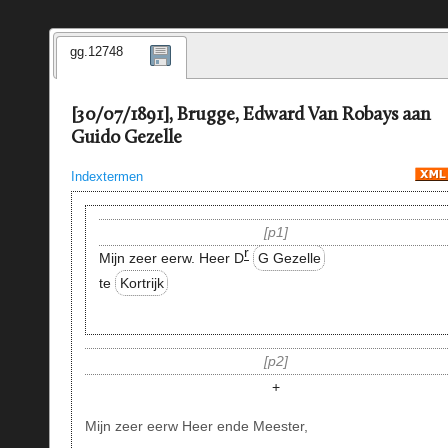
gg.12748
[30/07/1891], Brugge, Edward Van Robays aan
Guido Gezelle
Indextermen
p1
r
Mijn zeer eerw. Heer D
G Gezelle
te
Kortrijk
p2
+
Mijn zeer eerw Heer ende Meester,