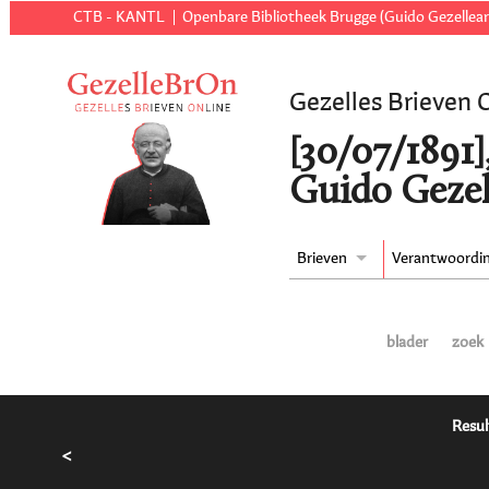
CTB - KANTL
Openbare Bibliotheek Brugge (Guido Gezellear
Gezelles Brieven 
[30/07/1891
Guido Gezel
Brieven
Verantwoordi
blader
zoek
Resul
<