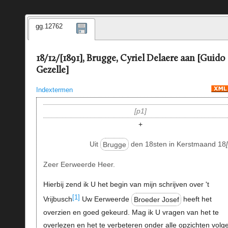
gg.12762
18/12/[1891], Brugge, Cyriel Delaere aan [Guido
Gezelle]
Indextermen
p1
+
Uit
Brugge
den 18sten in Kerstmaand 18
Zeer Eerweerde Heer.
Hierbij zend ik U het begin van mijn schrijven over 't
[1]
Vrijbusch
Uw Eerweerde
Broeder Josef
heeft het
overzien en goed gekeurd. Mag ik U vragen van het te
overlezen en het te verbeteren onder alle opzichten volg