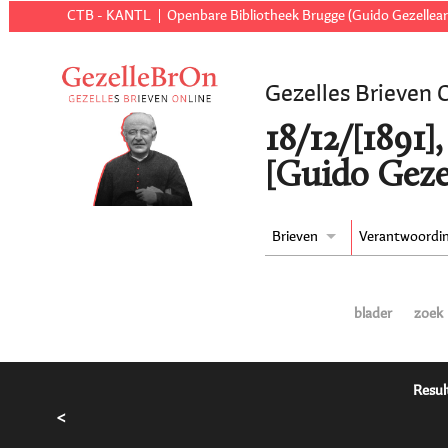
CTB - KANTL
Openbare Bibliotheek Brugge (Guido Gezellear
Gezelles Brieven 
18/12/[1891]
[Guido Geze
Brieven
Verantwoordi
blader
zoek
Resul
<