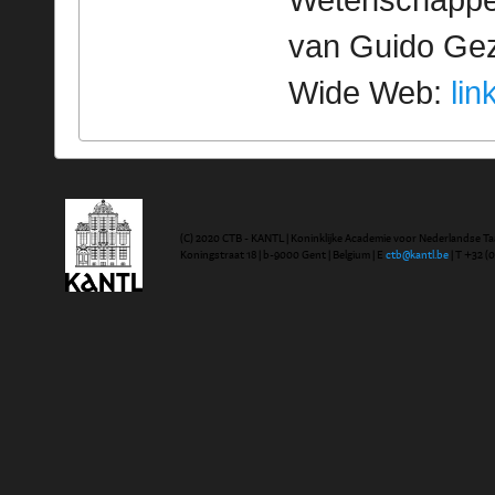
Wetenschappeli
van Guido Geze
Wide Web:
lin
(C) 2020 CTB - KANTL | Koninklijke Academie voor Nederlandse Ta
Koningstraat 18 | b-9000 Gent | Belgium | E
ctb@kantl.be
| T +32 (0