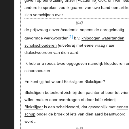
geven op eene zitting onzer
Academie
Ook, om van iet
anders te spreken zou ik gaarne van uwe hand een artike
zien verschijnen over
p2
de prijsvraag onzer Academie nopens de onregelmatig
[1]
gevormde werkwoorden
b.v.
knipoogen watertanden
schokschouderen
etcetera
met eene vraag naar
dialectwoorden van dien aard.
Ik heb er u reeds twee opgegeven namelijk
klopdeuren
e
schorsneuzen
.
En kent gij het woord
Blokslijpen Blokslijper
?
Blokslijpen beteekent zich bij den
pachter
of
boer
tot vrie
willen maken door
overdragen
of door laffe vleierij.
Blokslijper
is een scheldwoord, dat gewoonlijk met
eenen
schup
onder de broek of iets van dien aard beantwoord
wordt.
p3