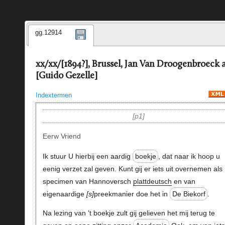
gg.12914
xx/xx/[1894?], Brussel, Jan Van Droogenbroeck 
[Guido Gezelle]
Indextermen
p1
Eerw Vriend
Ik stuur U hierbij een aardig
boekje
, dat naar ik hoop u
eenig verzet zal geven. Kunt gij er iets uit overnemen als
specimen van Hannoversch
plattdeutsch
en van
eigenaardige
s
preekmanier doe het in
De Biekorf
.
Na lezing van 't boekje zult gij gelieven het mij terug te