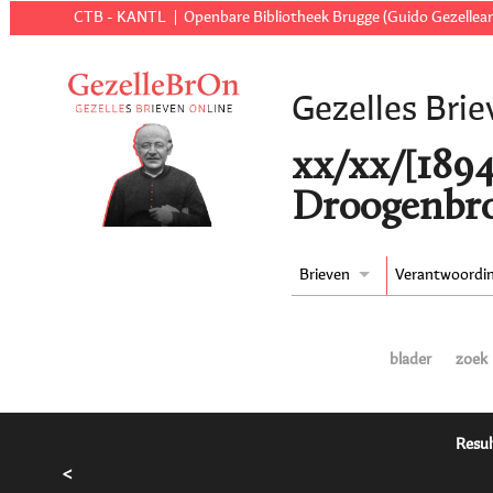
CTB - KANTL
Openbare Bibliotheek Brugge (Guido Gezellear
Gezelles Brie
xx/xx/[1894
Droogenbro
Brieven
Verantwoordi
blader
zoek
Resul
<