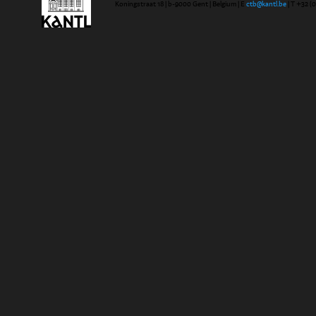
Koningstraat 18 | b-9000 Gent | Belgium | E
ctb@kantl.be
| T +32 (0