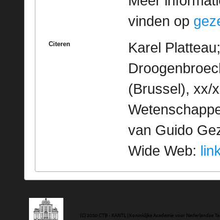
Meer informatie
vinden op
geze
Karel Platteau
Citeren
Droogenbroeck
(Brussel), xx/
Wetenschappeli
van Guido Geze
Wide Web:
lin
(C) 2020 CTB - KANTL | Koninklijke Academie voor Nederlandse Ta