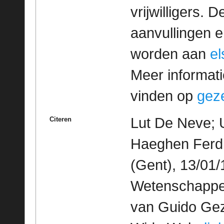
vrijwilligers. 
aanvullingen 
worden aan
e
Meer informatie
vinden op
geze
Lut De Neve; U
Citeren
Haeghen Ferdi
(Gent), 13/01/
Wetenschappeli
van Guido Geze