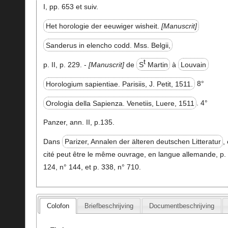
I, pp. 653 et suiv.
Het horologie der eeuwiger wisheit.
Manuscrit
Sanderus in elencho codd. Mss. Belgii,
t
p. II, p. 229. -
Manuscrit
de
S
Martin
à
Louvain
Horologium sapientiae. Parisiis, J. Petit, 1511.
8°
Orologia della Sapienza. Venetiis, Luere, 1511
. 4°
Panzer, ann. II, p.135.
Dans
Parizer, Annalen der älteren deutschen Litteratur
,
cité peut être le même ouvrage, en langue allemande, p.
124, n° 144, et p. 338, n° 710.
Colofon
Briefbeschrijving
Documentbeschrijving