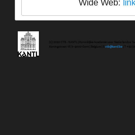
Wide Web:
lin
(C) 2020 CTB - KANTL | Koninklijke Academie voor Nederlandse Ta
Koningstraat 18 | b-9000 Gent | Belgium | E
ctb@kantl.be
| T +32 (0