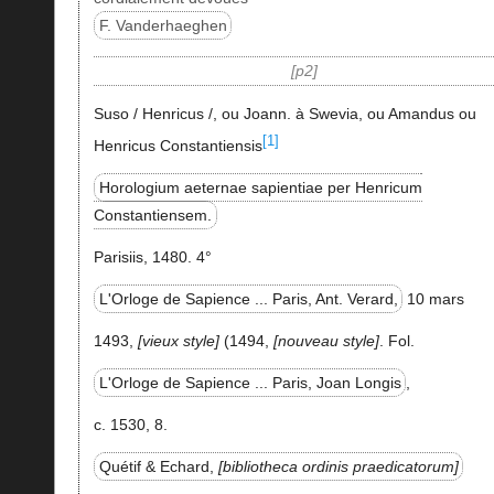
F. Vanderhaeghen
p2
Suso / Henricus /, ou Joann. à Swevia, ou Amandus ou
[1]
Henricus Constantiensis
Horologium aeternae sapientiae per Henricum
Constantiensem.
Parisiis, 1480. 4°
L'Orloge de Sapience ... Paris, Ant. Verard,
10 mars
1493,
vieux style
(1494,
nouveau style
. Fol.
L'Orloge de Sapience ... Paris, Joan Longis
,
c. 1530, 8.
Quétif & Echard,
bibliotheca ordinis praedicatorum