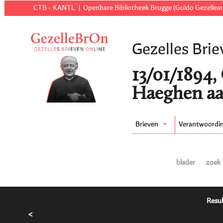
CTB - KANTL
Openbare Bibliotheek Brugge (Guido Gezellear
Gezelles Brie
13/01/1894,
Haeghen aa
Brieven
Verantwoordi
blader
zoek
Resul
<