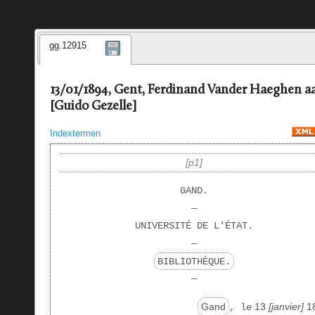
gg.12915
13/01/1894, Gent, Ferdinand Vander Haeghen a
[Guido Gezelle]
Indextermen
p1
GAND.
—
UNIVERSITÉ DE L'ÉTAT.
—
BIBLIOTHÈQUE.
—
Gand
13
janvier
1
, le