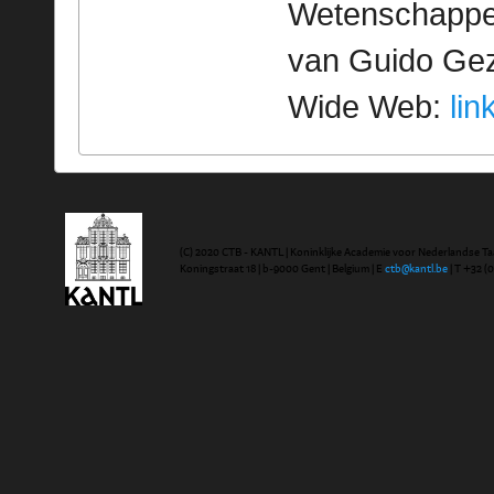
Wetenschappeli
van Guido Geze
Wide Web:
lin
(C) 2020 CTB - KANTL | Koninklijke Academie voor Nederlandse Ta
Koningstraat 18 | b-9000 Gent | Belgium | E
ctb@kantl.be
| T +32 (0