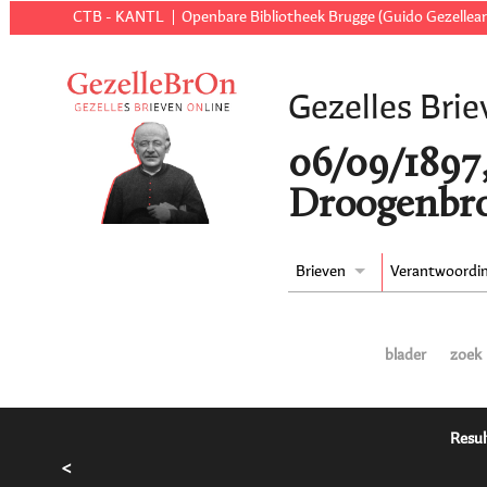
CTB - KANTL
Openbare Bibliotheek Brugge (Guido Gezellear
Gezelles Brie
06/09/1897,
Droogenbro
Brieven
Verantwoordi
blader
zoek
Resul
<