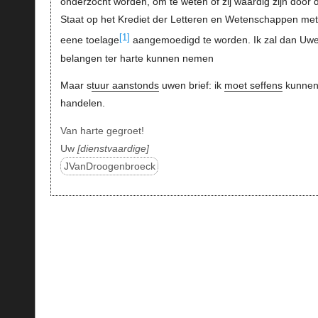
onderzocht worden, om te weten of zij waardig zijn door 
Staat op het Krediet der Letteren en Wetenschappen met
[1]
eene toelage
aangemoedigd te worden. Ik zal dan Uw
belangen ter harte kunnen nemen
Maar s
tuur aanstonds
uwen brief: ik
moet seffens
kunne
handelen.
Van harte gegroet!
Uw
dienstvaardige
JVanDroogenbroeck