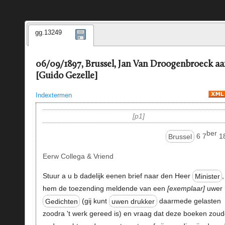
gg.13249
06/09/1897, Brussel, Jan Van Droogenbroeck a
[Guido Gezelle]
Indextermen
p1
ber
Brussel
6 7
1
Eerw Collega & Vriend
Stuur a u b dadelijk eenen brief naar den Heer
Minister
,
hem de toezending meldende van een
exemplaar
uwer
Gedichten
(gij kunt
uwen drukker
daarmede gelasten
zoodra 't werk gereed is) en vraag dat deze boeken zou