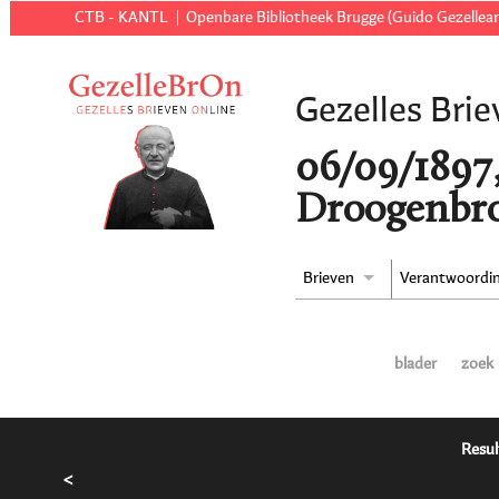
CTB - KANTL
Openbare Bibliotheek Brugge (Guido Gezellear
Gezelles Brie
06/09/1897,
Droogenbro
Brieven
Verantwoordi
blader
zoek
Resul
<