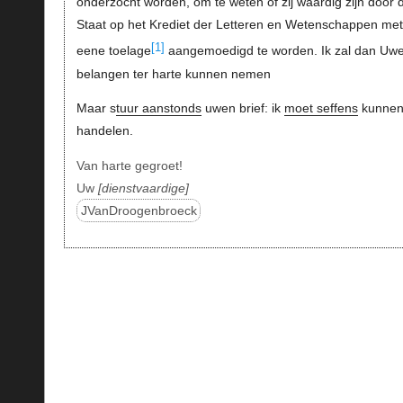
onderzocht worden, om te weten of zij waardig zijn door 
Staat op het Krediet der Letteren en Wetenschappen met
[1]
eene toelage
aangemoedigd te worden. Ik zal dan Uw
belangen ter harte kunnen nemen
Maar s
tuur aanstonds
uwen brief: ik
moet seffens
kunne
handelen.
Van harte gegroet!
Uw
dienstvaardige
JVanDroogenbroeck