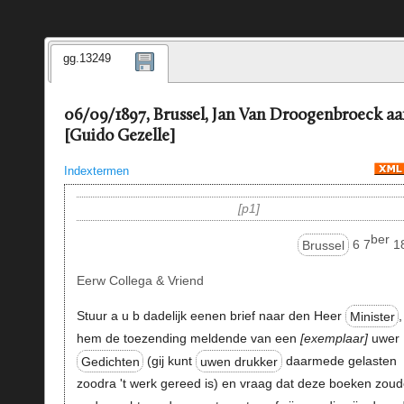
gg.13249
06/09/1897, Brussel, Jan Van Droogenbroeck a
[Guido Gezelle]
Indextermen
p1
ber
Brussel
6 7
1
Eerw Collega & Vriend
Stuur a u b dadelijk eenen brief naar den Heer
Minister
,
hem de toezending meldende van een
exemplaar
uwer
Gedichten
(gij kunt
uwen drukker
daarmede gelasten
zoodra 't werk gereed is) en vraag dat deze boeken zou