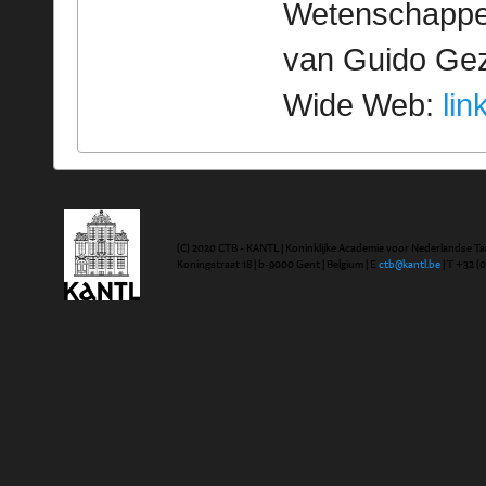
Wetenschappeli
van Guido Geze
Wide Web:
lin
(C) 2020 CTB - KANTL | Koninklijke Academie voor Nederlandse Ta
Koningstraat 18 | b-9000 Gent | Belgium | E
ctb@kantl.be
| T +32 (0