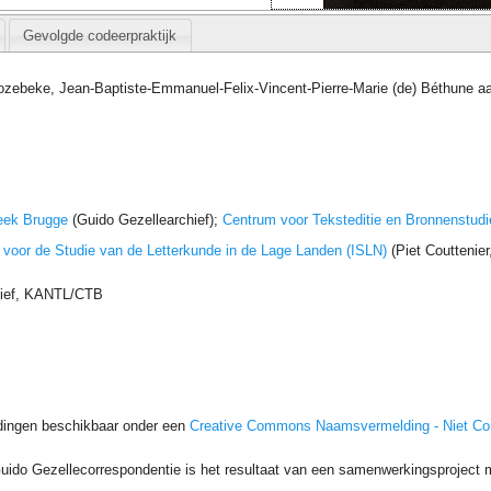
Gevolgde codeerpraktijk
ozebeke, Jean-Baptiste-Emmanuel-Felix-Vincent-Pierre-Marie (de) Béthune a
eek Brugge
(Guido Gezellearchief);
Centrum voor Teksteditie en Bronnenstudi
t voor de Studie van de Letterkunde in de Lage Landen (ISLN)
(Piet Couttenie
hief, KANTL/CTB
dingen beschikbaar onder een
Creative Commons Naamsvermelding - Niet C
uido Gezellecorrespondentie is het resultaat van een samenwerkingsproject me