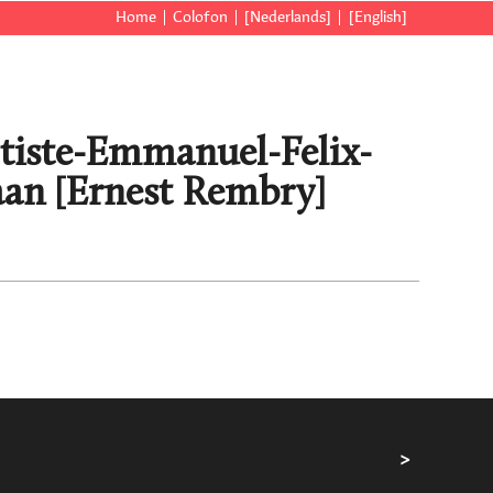
Home
Colofon
[Nederlands]
[English]
ptiste-Emmanuel-Felix-
aan [Ernest Rembry]
>