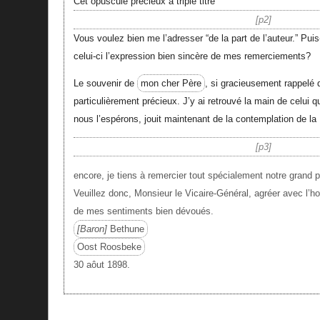
Cet opuscule précieux à triple titre
p2
Vous voulez bien me l’adresser “de la part de l’auteur.” Puis
celui-ci l’expression bien sincère de mes remerciements?
Le souvenir de
mon cher Père
, si gracieusement rappelé 
particulièrement précieux. J’y ai retrouvé la main de celui q
nous l’espérons, jouit maintenant de la contemplation de la 
p3
encore, je tiens à remercier tout spécialement notre grand
Veuillez donc, Monsieur le Vicaire-Général, agréer avec l’
de mes sentiments bien dévoués.
Baron
Bethune
Oost Roosbeke
30 aôut 1898.