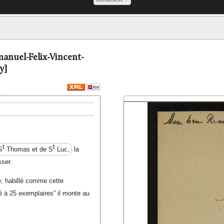
manuel-Felix-Vincent-
y]
t
t
S
Thomas et de S
Luc,
la
ser.
re; habillé comme cette
ré à 25 exemplaires” il monte au