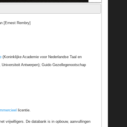
an [Ernest Rembry]
e
(Koninklijke Academie voor Nederlandse Taal en
r, Universiteit Antwerpen); Guido Gezellegenootschap
ommercieel
licentie.
t vrijwilligers. De databank is in opbouw, aanvullingen