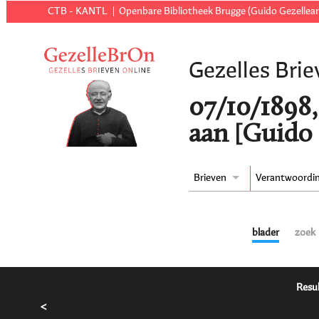
CTB - KANTL
Openbare Bibliotheek Brugge (Guido Gezellear
Gezelles Brie
07/10/1898,
aan [Guido 
Brieven
Verantwoordi
blader
zoek
Resul
<