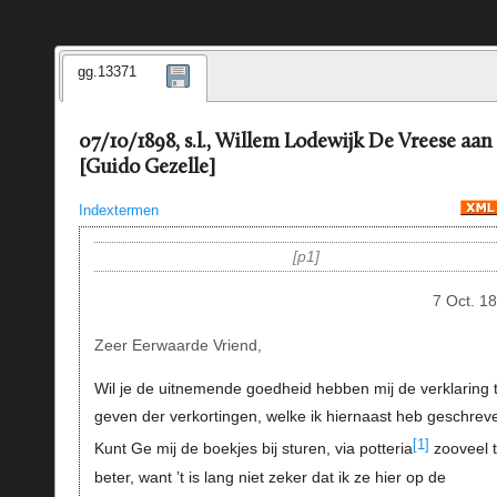
gg.13371
07/10/1898, s.l., Willem Lodewijk De Vreese aan
[Guido Gezelle]
Indextermen
p1
7 Oct. 1
Zeer Eerwaarde Vriend,
Wil je de uitnemende goedheid hebben mij de verklaring 
geven der verkortingen, welke ik hiernaast heb geschrev
[1]
Kunt Ge mij de boekjes bij sturen, via potteria
zooveel 
beter, want ’t is lang niet zeker dat ik ze hier op de