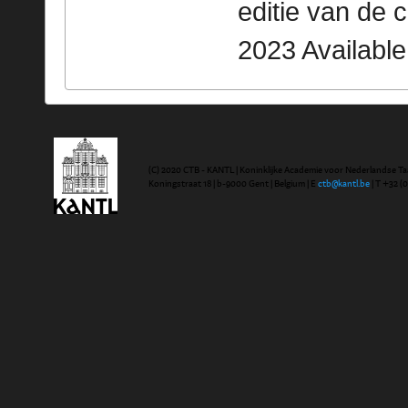
editie van de 
2023 Availabl
(C) 2020 CTB - KANTL | Koninklijke Academie voor Nederlandse Ta
Koningstraat 18 | b-9000 Gent | Belgium | E
ctb@kantl.be
| T +32 (0