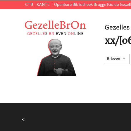
CTB - KANTL
Openbare Bibliotheek Brugge (Guido Gezell
Gezelles
xx/[0
Brieven
<