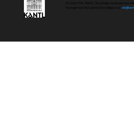
(C) 2020 CTB - KANTL | Koninklijke Academie voor N
Koningstraat 18 | b-9000 Gent | Belgium | E
ctb@kant