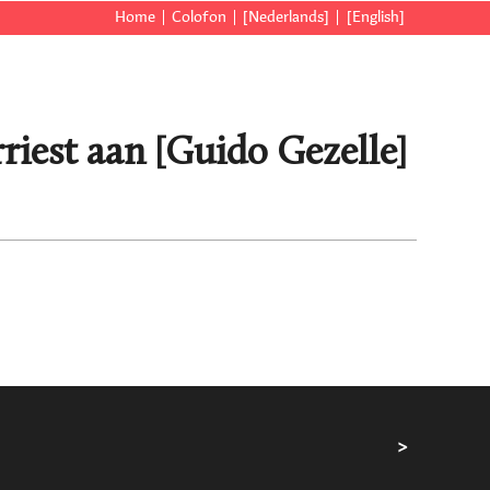
Home
Colofon
[Nederlands]
[English]
riest aan [Guido Gezelle]
>