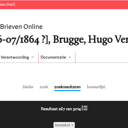
earchief)
 Brieven Online
6-07/1864 ?], Brugge, Hugo Ver
Verantwoording
Documentatie
blader
zoek
zoekresultaten
bewaarlijst
Resultaat 267 van 3014
leestekst