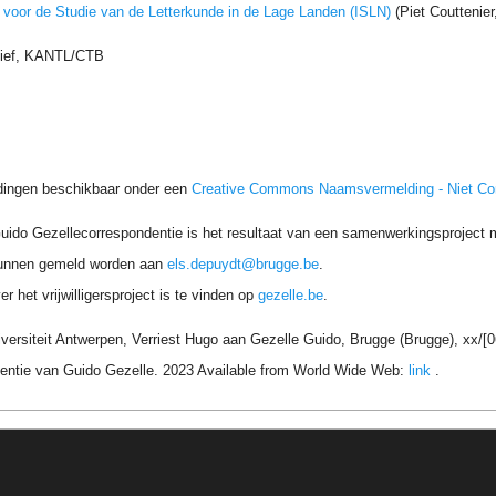
t voor de Studie van de Letterkunde in de Lage Landen (ISLN)
(Piet Couttenie
hief, KANTL/CTB
dingen beschikbaar onder een
Creative Commons Naamsvermelding - Niet C
uido Gezellecorrespondentie is het resultaat van een samenwerkingsproject me
unnen gemeld worden aan
els.depuydt@brugge.be
.
r het vrijwilligersproject is te vinden op
gezelle.be
.
ersiteit Antwerpen, Verriest Hugo aan Gezelle Guido, Brugge (Brugge), xx/[0
entie van Guido Gezelle. 2023 Available from World Wide Web:
link
.