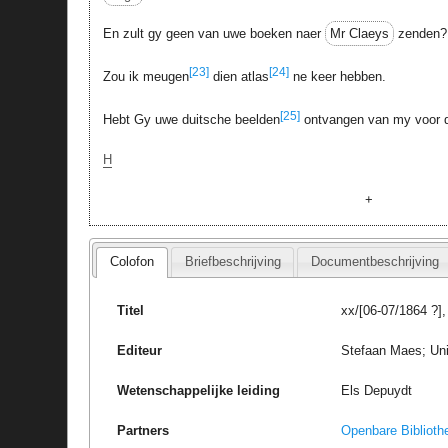
En zult gy geen van uwe boeken naer
Mr Claeys
zenden?
[23]
[24]
Zou ik meugen
dien atlas
ne keer hebben.
[25]
Hebt Gy uwe duitsche beelden
ontvangen van my voor 
H
+
Colofon
Briefbeschrijving
Documentbeschrijving
Titel
xx/[06-07/1864 ?],
Editeur
Stefaan Maes; Uni
Wetenschappelijke leiding
Els Depuydt
Partners
Openbare Biblioth