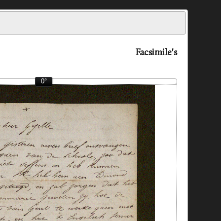
Facsimile's
0°