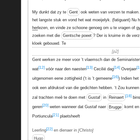
My dunkt dat zy te
Gent
ook weten van verzen te maken. I
het langste stuk en vond het wat moeijelyk. (fatiguant) Nu h
her
lezen, en vinde ze schoone genoeg om u te vragen of g
zoeken met die
Gentsche poeet
? Der is kruime in de ve
kloek gebouwd. Te
p2
Gent werken ze meer voor ’t vlaemsch dan de Seminaristen
[12]
[13]
[14]
[1
wat
vόόr naar den naesten
Cecilié dag
Overjaer
[16]
uitgenomen eene zottigheid (’t is ’t gemeene
) Indien he
ook een afdruksel van die gedichten hebben. ‘t Zou kunnen 
[18]
zal trachten meê te doen met
Gustaf
in
Reinaert
bins
[20]
geren
weten wanneer dat Gustaf naer
Brugge
komt en 
[21]
Portiuncula
plaetsheeft
[22]
Leerling
en dienaer in
Christo
Hugo