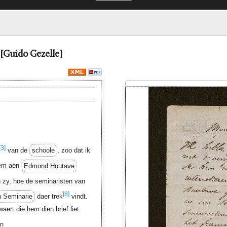
 [Guido Gezelle]
[3]
van de
schoole
, zoo dat ik
em aen
Edmond Houtave
zy, hoe de seminaristen van
[8]
h Seminarie
daer trek
vindt.
ert die hem dien brief liet
n