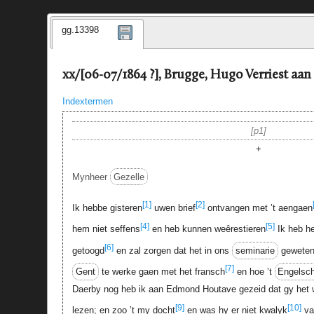
gg.13398
xx/[06-07/1864 ?], Brugge, Hugo Verriest aan
Indextermen
p1
+
Mynheer
Gezelle
[1]
[2]
Ik hebbe gisteren
uwen brief
ontvangen met ’t aengaen
[4]
[5]
hem niet seffens
en heb kunnen weêrestieren
Ik heb h
[6]
getoogd
en zal zorgen dat het in ons
seminarie
geweten 
[7]
Gent
te werke gaen met het fransch
en hoe ’t
Engelsc
Daerby nog heb ik aan Edmond Houtave gezeid dat gy het wa
[9]
[10]
lezen; en zoo ’t my docht
en was hy er niet kwalyk
va