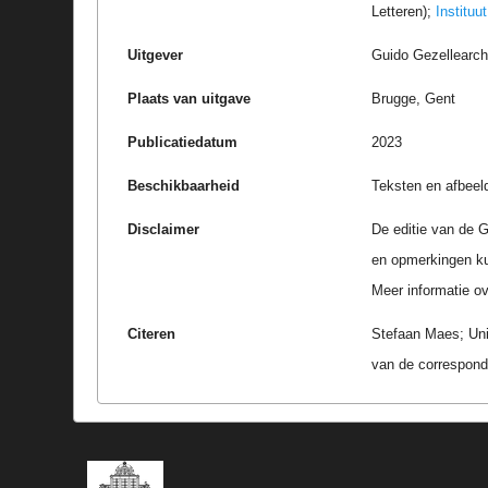
Letteren);
Instituu
Uitgever
Guido Gezellearc
Plaats van uitgave
Brugge, Gent
Publicatiedatum
2023
Beschikbaarheid
Teksten en afbeel
Disclaimer
De editie van de G
en opmerkingen k
Meer informatie ove
Citeren
Stefaan Maes; Univ
van de correspond