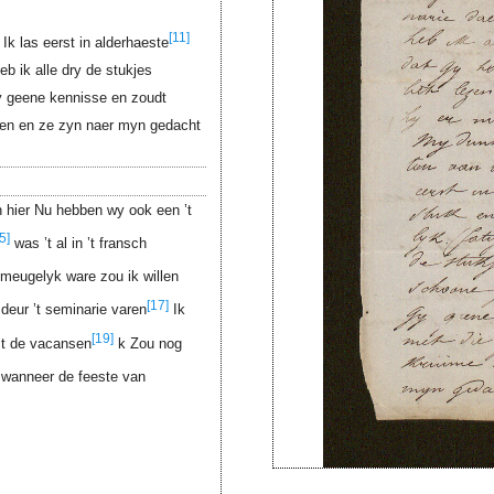
[11]
k las eerst in alderhaeste
eb ik alle dry de stukjes
y geene kennisse en zoudt
rzen en ze zyn naer myn gedacht
 hier Nu hebben wy ook een ’t
5]
was ’t al in ’t fransch
t meugelyk ware zou ik willen
[17]
deur ’t seminarie varen
Ik
[19]
t de vacansen
k Zou nog
wanneer de feeste van