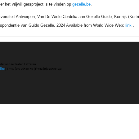
r het vrijwilligersproject is te vinden op
gezelle.be
.
iversiteit Antwerpen, Van De Wiele Cordelia aan Gezelle Guido, Kortrijk (Kort
respondentie van Guido Gezelle. 2024 Available from World Wide Web:
link
.
ederlandse Taal en Letteren
l.be
| T +32 (0)9 265 93 50 | F +32 (0)9 265 93 49