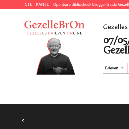
CTB - KANTL
Openbare Bibliotheek Brugge (Guido Gezell
Gezelles
07/05
Gezell
Brieven
<