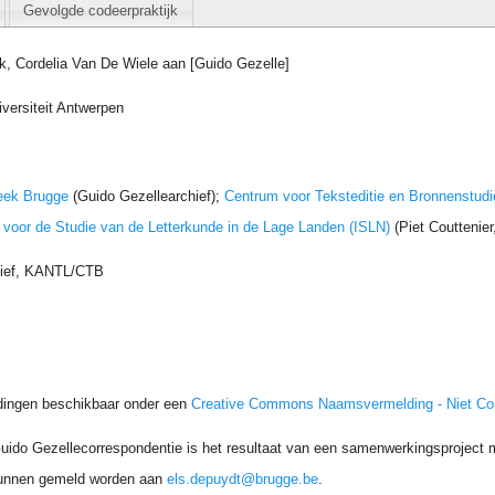
Gevolgde codeerpraktijk
jk, Cordelia Van De Wiele aan [Guido Gezelle]
iversiteit Antwerpen
eek Brugge
(Guido Gezellearchief);
Centrum voor Teksteditie en Bronnenstudi
t voor de Studie van de Letterkunde in de Lage Landen (ISLN)
(Piet Couttenie
hief, KANTL/CTB
dingen beschikbaar onder een
Creative Commons Naamsvermelding - Niet C
uido Gezellecorrespondentie is het resultaat van een samenwerkingsproject me
unnen gemeld worden aan
els.depuydt@brugge.be
.