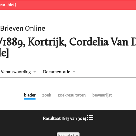
earchief)
 Brieven Online
/1889, Kortrijk, Cordelia Van
e]
Verantwoording
Documentatie
blader
zoek
zoekresultaten
bewaarlijst
Resultaat 1813 van 3014
leestekst