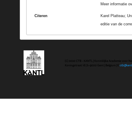
Meer informatie ove
Citeren
Karel Platteau; Un
editie van de cor
(C) 2020 CTB - KANTL | Koninklijke Academie voor N
Koningstraat 18 | b-9000 Gent | Belgium | E
ctb@kant