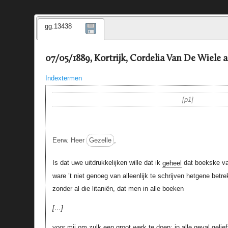
gg.13438
07/05/1889, Kortrijk, Cordelia Van De Wiele 
Indextermen
p1
Eerw. Heer
Gezelle
,
Is dat uwe uitdrukkelijken wille dat ik
geheel
dat boekske va
ware ’t niet genoeg van alleenlijk te schrijven hetgene betre
zonder al die litaniën, dat men in alle boeken
…
voor mij om zulk een groot werk te doen; in alle geval gelie