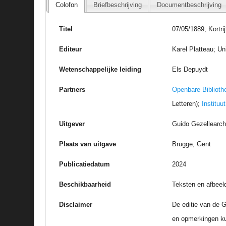
Colofon
Briefbeschrijving
Documentbeschrijving
Titel
07/05/1889, Kortri
Editeur
Karel Platteau; Un
Wetenschappelijke leiding
Els Depuydt
Partners
Openbare Biblioth
Letteren);
Instituu
Uitgever
Guido Gezellearc
Plaats van uitgave
Brugge, Gent
Publicatiedatum
2024
Beschikbaarheid
Teksten en afbeel
Disclaimer
De editie van de G
en opmerkingen k