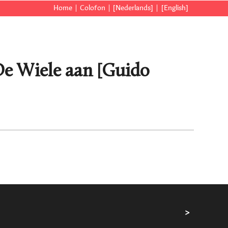
Home
Colofon
[Nederlands]
[English]
 De Wiele aan [Guido
>