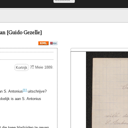
aan [Guido Gezelle]
n
Kortrijk
7
Meie 1889.
[1]
n S. Antonius
uitschrijve?
kkelijk is aan S. Antonius
ft die twee bladzijden te geven