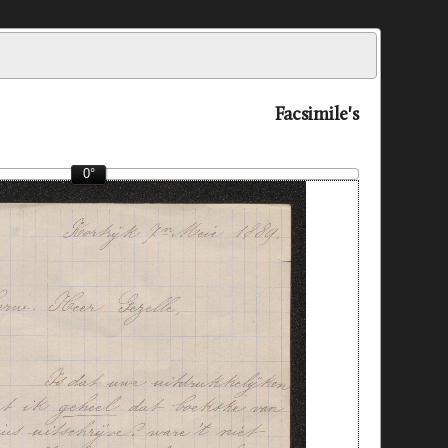
Facsimile's
0°