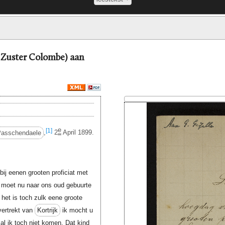
= Zuster Colombe) aan
e
[1]
asschendaele
,
2
April 1899.
j eenen grooten proficiat met
j moet nu naar ons oud gebuurte
 het is toch zulk eene groote
 vertrekt van
Kortrijk
ik mocht u
al ik toch niet komen. Dat kind