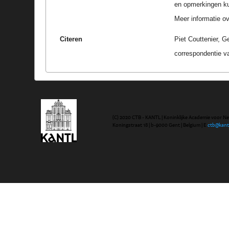
en opmerkingen k
Meer informatie ove
Citeren
Piet Couttenier, 
correspondentie v
(C) 2020 CTB - KANTL | Koninklijke Academie voor N
Koningstraat 18 | b-9000 Gent | Belgium | E
ctb@kant