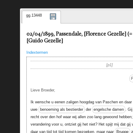
gg.13448
02/04/1899, Passendale, [Florence Gezelle] (
[Guido Gezelle]
Indextermen
p1
P
Lieve Broeder,
Ik wensche u eenen zaligen hoogdag van Paschen en daar bi
uwe
benoeming als bestierder
der
engelsche damen
. Gi
recht over den hof waar wij allen zoo lang gewoond hebben;
verandering voor u, ontziet gij het niet? Het spijt mij dat gij
daar van tijd tot tijd komen bezoeken, maar naar
Brugge
z