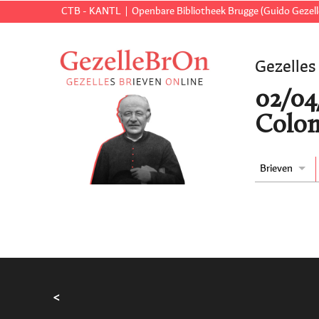
CTB - KANTL
Openbare Bibliotheek Brugge (Guido Gezell
Gezelles
02/04/
Colom
Brieven
<