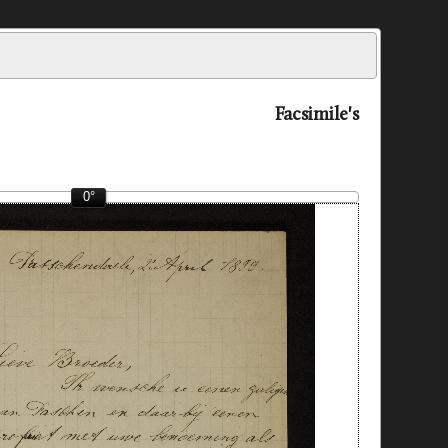
Facsimile's
0°