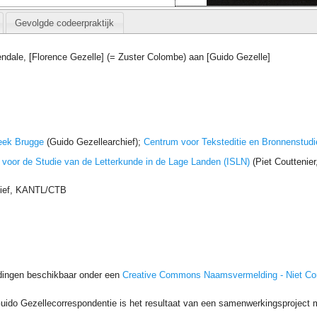
Gevolgde codeerpraktijk
ndale, [Florence Gezelle] (= Zuster Colombe) aan [Guido Gezelle]
eek Brugge
(Guido Gezellearchief);
Centrum voor Teksteditie en Bronnenstudi
t voor de Studie van de Letterkunde in de Lage Landen (ISLN)
(Piet Couttenie
hief, KANTL/CTB
dingen beschikbaar onder een
Creative Commons Naamsvermelding - Niet C
uido Gezellecorrespondentie is het resultaat van een samenwerkingsproject me