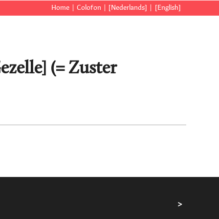
Home
Colofon
[Nederlands]
[English]
zelle] (= Zuster
>