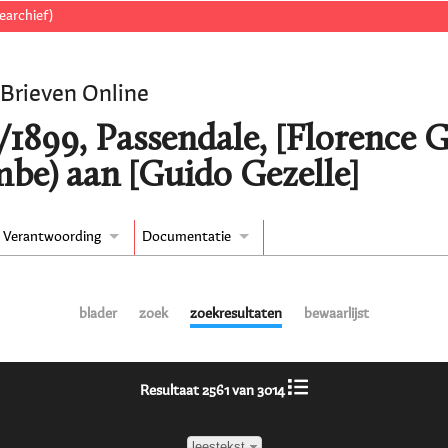
earchief)
 Brieven Online
1899, Passendale, [Florence Ge
be) aan [Guido Gezelle]
Verantwoording
Documentatie
blader
zoek
zoekresultaten
bewaarlijst
Resultaat 2561 van 3014
leestekst