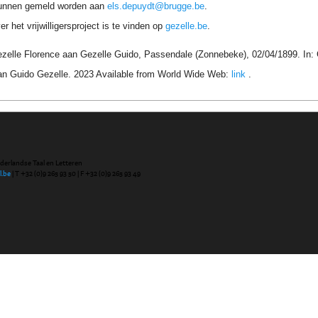
unnen gemeld worden aan
els.depuydt@brugge.be
.
r het vrijwilligersproject is te vinden op
gezelle.be
.
Gezelle Florence aan Gezelle Guido, Passendale (Zonnebeke), 02/04/1899. In:
an Guido Gezelle. 2023 Available from World Wide Web:
link
.
ederlandse Taal en Letteren
l.be
| T +32 (0)9 265 93 50 | F +32 (0)9 265 93 49