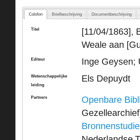
Colofon
Briefbeschrijving
Documentbeschrijving
[11/04/1863],
Titel
Weale aan [Gu
Inge Geysen; 
Editeur
Els Depuydt
Wetenschappelijke
leiding
Openbare Bibl
Partners
Gezellearchief
Bronnenstudie
Nederlandse T