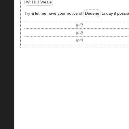
W: H: J Weale
Try & let me have your notice of
Dedene
to day if possib
p2
p3
p4