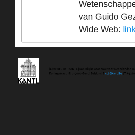
Wetenschappeli
van Guido Geze
Wide Web:
lin
(C) 2020 CTB - KANTL | Koninklijke Academie voor Nederlandse Ta
Koningstraat 18 | b-9000 Gent | Belgium | E
ctb@kantl.be
| T +32 (0