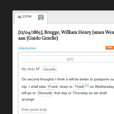
gg.13744
[11/04/1863], Brugge, William Henry James Wea
aan [Guido Gezelle]
Indextermen
p1
r
My dear M
.
Gezelle
,
On second thoughts I think it will be better to postpone ou
[1]
trip. I shall take
Frank
down to
Thielt
on Wednesday
will go to
Dixmude
that day or Thursday as we shall
arrange
Ever yours truly