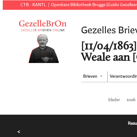
CTB - KANTL
Openbare Bibliotheek Brugge (Guido Gezellear
Gezelles Brie
[11/04/1863
Weale aan [
Brieven
Verantwoordi
blader
zoek
Resu
<