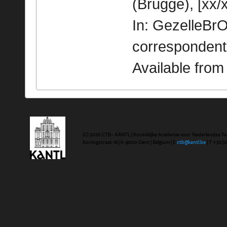
(Brugge), [xx/x
In: GezelleBrO
correspondent
Available fro
(C) 2020 CTB - KANTL | Koninklijke Academie voor Nederlandse Ta
Koningstraat 18 | b-9000 Gent | Belgium | E
ctb@kantl.be
| T +32 (0