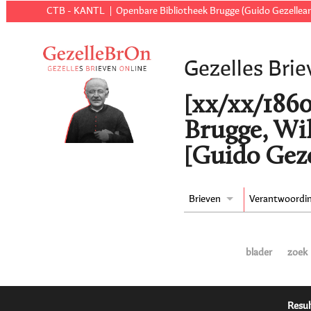
CTB - KANTL
Openbare Bibliotheek Brugge (Guido Gezellear
Gezelles Brie
[xx/xx/1860 
Brugge, Wi
[Guido Geze
Brieven
Verantwoordi
blader
zoek
Resul