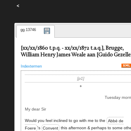
<
gg.13746
[xx/xx/1860 t.p.q. - xx/xx/1872 t.a.q.], Brugge,
William Henry James Weale aan [Guido Gezelle
Indextermen
p1
+
Tuesday morn
My dear Sir
Would you feel inclined to go with me to the
Abbé de
Foere
's
Convent
this afternoon & perhaps to some oth