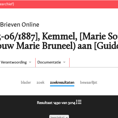
earchief)
 Brieven Online
5-06/1887], Kemmel, [Marie So
uw Marie Bruneel) aan [Guido
Verantwoording
Documentatie
blader
zoek
zoekresultaten
bewaarlijst
Resultaat 1490 van 3014
leestekst