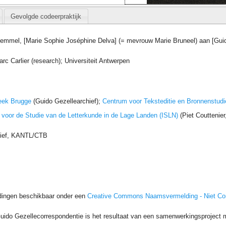
Gevolgde codeerpraktijk
Kemmel, [Marie Sophie Joséphine Delva] (= mevrouw Marie Bruneel) aan [Gui
rc Carlier (research); Universiteit Antwerpen
eek Brugge
(Guido Gezellearchief);
Centrum voor Teksteditie en Bronnenstudi
t voor de Studie van de Letterkunde in de Lage Landen (ISLN)
(Piet Couttenie
hief, KANTL/CTB
dingen beschikbaar onder een
Creative Commons Naamsvermelding - Niet C
uido Gezellecorrespondentie is het resultaat van een samenwerkingsproject me