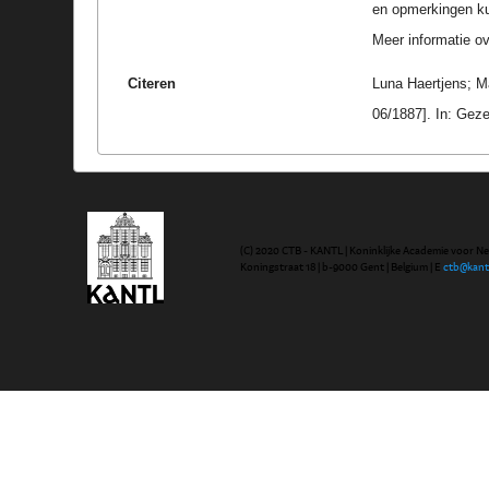
en opmerkingen k
Meer informatie ove
Citeren
Luna Haertjens; M
06/1887]. In: Gez
(C) 2020 CTB - KANTL | Koninklijke Academie voor N
Koningstraat 18 | b-9000 Gent | Belgium | E
ctb@kant