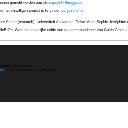
unnen gemeld worden aan
els.depuydt@brugge.be
.
r het vrijwilligersproject is te vinden op
gezelle.be
.
arc Carlier (research); Universiteit Antwerpen, Delva Marie Sophie Joséphine
elleBrOn, Wetenschappelijke editie van de correspondentie van Guido Gezell
ederlandse Taal en Letteren
l.be
| T +32 (0)9 265 93 50 | F +32 (0)9 265 93 49