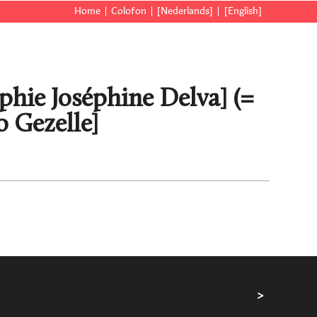
Home
Colofon
[Nederlands]
[English]
phie Joséphine Delva] (=
 Gezelle]
>