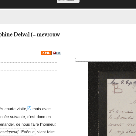
éphine Delva] (= mevrouw
[2]
s courte visite,
mais avec
année suivante, c'est donc en
emander, de nous faire l'honneur,
nseigneur
l'Evêque
vient faire