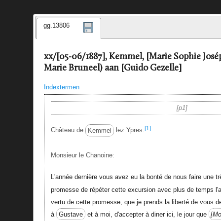
gg.13806
xx/[05-06/1887], Kemmel, [Marie Sophie Jos
Marie Bruneel) aan [Guido Gezelle]
Indextermen
p1
[1]
Château de
Kemmel
lez Ypres.
Monsieur le Chanoine:
L'année dernière vous avez eu la bonté de nous faire une trè
promesse de répéter cette excursion avec plus de temps l'
vertu de cette promesse, que je prends la liberté de vous d
à
Gustave
et à moi, d'accepter à diner ici, le jour que
Mo