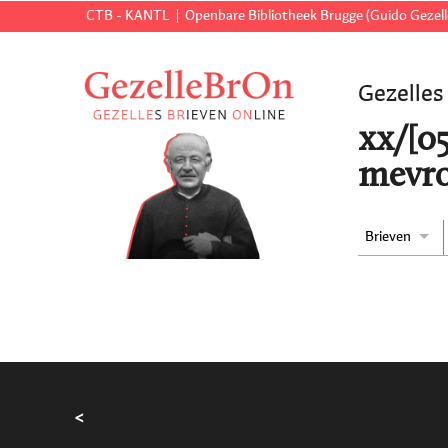
CTB - KANTL
Openbare Bibliotheek Brugge (Guido Gezell
Gezelles
xx/[0
mevro
Brieven
<