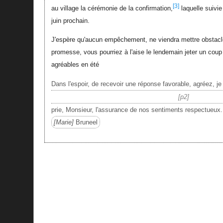
[3]
au village la cérémonie de la confirmation,
laquelle suivie 
juin prochain.
J'espère qu'aucun empêchement, ne viendra mettre obstacl
promesse, vous pourriez à l'aise le lendemain jeter un coup 
agréables en été
Dans l'espoir, de recevoir une réponse favorable, agréez, j
p2
prie, Monsieur, l'assurance de nos sentiments respectueux.
Marie
Bruneel