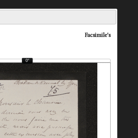
Facsimile's
0°