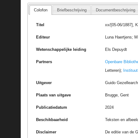
Colofon
Briefbeschrijving
Documentbeschrijving
Titel
xx/[05-06/1887], 
Editeur
Luna Haertjens; Ma
Wetenschappelijke leiding
Els Depuydt
Partners
Openbare Biblioth
Letteren);
Instituu
Uitgever
Guido Gezellearc
Plaats van uitgave
Brugge, Gent
Publicatiedatum
2024
Beschikbaarheid
Teksten en afbeel
Disclaimer
De editie van de G