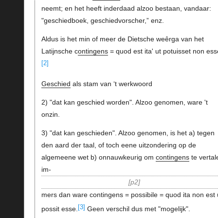
neemt; en het heeft inderdaad alzoo bestaan, vandaar:
"geschiedboek, geschiedvorscher,” enz.
Aldus is het min of meer de Dietsche weêrga van het
Latijnsche c
ontingens
= quod est ita' ut potuisset non ess
[2]
Geschied
als stam van ‘t werkwoord
2) "dat kan geschied worden". Alzoo genomen, ware 't
onzin.
3) "dat kan geschieden". Alzoo genomen, is het a) tegen
den aard der taal, of toch eene uitzondering op de
algemeene wet b) onnauwkeurig om
contingens
te vertal
im-
p2
mers dan ware contingens = possibile = quod ita non est 
[3]
possit esse.
Geen verschil dus met "mogelijk".