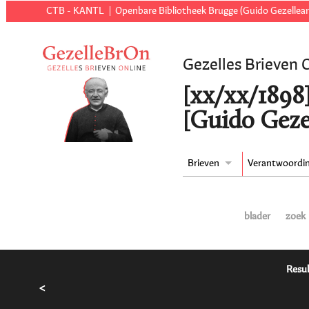
CTB - KANTL
Openbare Bibliotheek Brugge (Guido Gezellear
Gezelles Brieven 
[xx/xx/1898
[Guido Geze
Brieven
Verantwoordi
blader
zoek
Resul
<