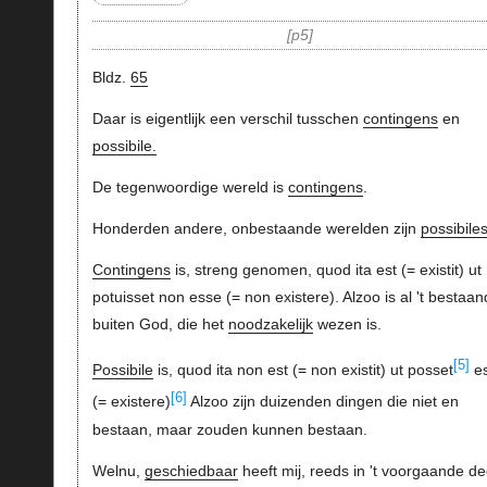
p5
Bldz.
65
Daar is eigentlijk een verschil tusschen
contingens
en
possibile.
De tegenwoordige wereld is
contingens
.
Honderden andere, onbestaande werelden zijn
possibile
Contingens
is, streng genomen, quod ita est (= existit) ut
potuisset non esse (= non existere). Alzoo is al 't bestaan
buiten God, die het
noodzakelijk
wezen is.
[5]
Possibile
is, quod ita non est (= non existit) ut posset
e
[6]
(= existere)
Alzoo zijn duizenden dingen die niet en
bestaan, maar zouden kunnen bestaan.
Welnu,
geschiedbaar
heeft mij, reeds in 't voorgaande de