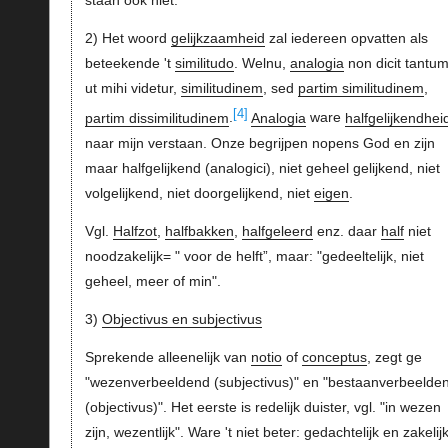
staan ook niet.
2) Het woord
gelijkzaamheid
zal iedereen opvatten als
beteekende 't
similitudo
. Welnu,
analogia
non dicit tantum
ut mihi videtur,
similitudinem
, sed
partim similitudinem
,
[4]
partim dissimilitudinem
.
Analogia
ware
halfgelijkendhei
naar mijn verstaan. Onze begrijpen nopens God en zijn
maar halfgelijkend (analogici), niet geheel gelijkend, niet
volgelijkend, niet doorgelijkend, niet
eigen
.
Vgl.
Halfzot
,
halfbakken
,
halfgeleerd
enz. daar
half
niet
noodzakelijk= " voor de helft”, maar: "gedeeltelijk, niet
geheel, meer of min".
3)
Objectivus en subjectivus
Sprekende alleenelijk van
notio
of
conceptus
, zegt ge
"wezenverbeeldend (subjectivus)" en "bestaanverbeelde
(objectivus)". Het eerste is redelijk duister, vgl. "in wezen
zijn, wezentlijk". Ware 't niet beter: gedachtelijk en zakelij