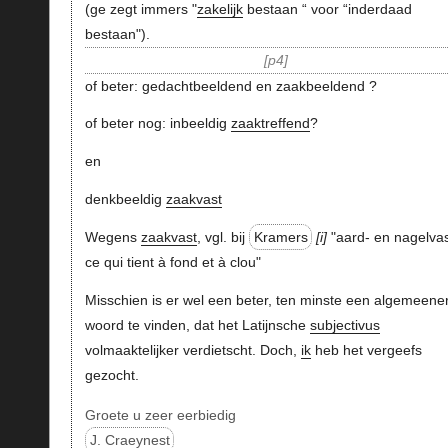
(ge zegt immers "
zakelijk
bestaan “ voor “inderdaad
bestaan").
p4
of beter: gedachtbeeldend en zaakbeeldend ?
of beter nog: inbeeldig
zaaktreffend
?
en
denkbeeldig
zaakvast
Wegens
zaakvast
, vgl. bij
Kramers
i
"aard- en nagelvas
ce qui tient à fond et à clou"
Misschien is er wel een beter, ten minste een algemeene
woord te vinden, dat het Latijnsche
subjectivus
volmaaktelijker verdietscht. Doch,
ik
heb het vergeefs
gezocht.
Groete u zeer eerbiedig
J. Craeynest