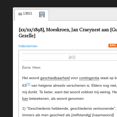
gg.13821
[xx/xx/1898], Moeskroen, Jan Craeynest aan [G
Gezelle]
Indextermen
p1
Eerw. Heer,
Het woord
geschiedbaarheid
voor
contingentia
staat op bl
[1]
63
van hetgene alreeds verschenen is. Elders nog niet
mij dunkt. Te beter, want dat woord voldoet mij weinig. He
kan
beteekenen, als woord genomen:
1) "Geschiedenis hebbende, geschiedenis vertoonende",
immers als men
geschied
als
zelfstandig
naamwoord