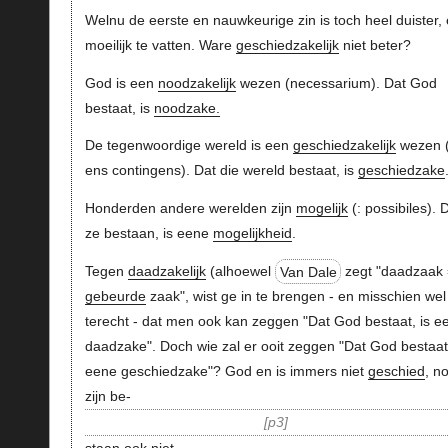
Welnu de eerste en nauwkeurige zin is toch heel duister,
moeilijk te vatten. Ware
geschiedzakelijk
niet beter?
God is een
noodzakelijk
wezen (necessarium). Dat God
bestaat, is
noodzake.
De tegenwoordige wereld is een
geschiedzakelijk
wezen (
ens contingens). Dat die wereld bestaat, is
geschiedzake
Honderden andere werelden zijn
mogelijk
(: possibiles). 
ze bestaan, is eene
mogelijkheid
.
Tegen
daadzakelijk
(alhoewel
Van Dale
zegt "daadzaak
gebeurde
zaak", wist ge in te brengen - en misschien wel
terecht - dat men ook kan zeggen "Dat God bestaat, is e
daadzake". Doch wie zal er ooit zeggen "Dat God bestaat,
eene geschiedzake"? God en is immers niet
geschied
, n
zijn be-
p3