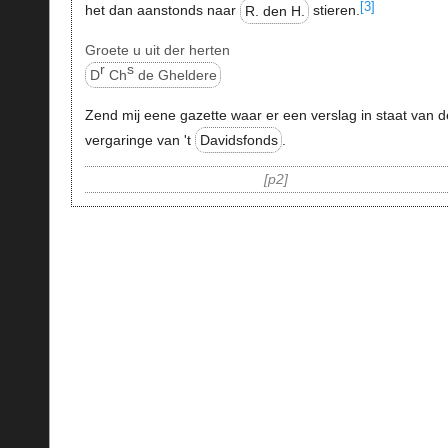
[3]
het dan aanstonds naar
R. den H.
stieren.
Groete u uit der herten
r
s
D
Ch
de Gheldere
Zend mij eene gazette waar er een verslag in staat van d
vergaringe van 't
Davidsfonds
.
p2