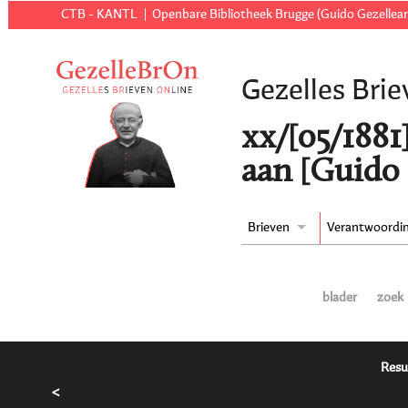
CTB - KANTL
Openbare Bibliotheek Brugge (Guido Gezellear
Gezelles Brie
xx/[05/1881
aan [Guido 
Brieven
Verantwoordi
blader
zoek
Resu
<