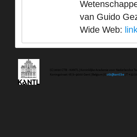
Wetenschappeli
van Guido Geze
Wide Web:
lin
(C) 2020 CTB - KANTL | Koninklijke Academie voor Nederlandse Ta
Koningstraat 18 | b-9000 Gent | Belgium | E
ctb@kantl.be
| T +32 (0