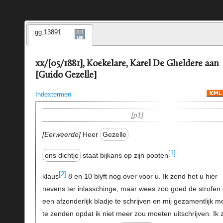
gg.13891
xx/[05/1881], Koekelare, Karel De Gheldere aan
[Guido Gezelle]
Indextermen
p1
Eerweerde
Heer
Gezelle
[1]
ons dichtje
staat bijkans op zijn pooten
[2]
klaus
8 en 10 blyft nog over voor u. Ik zend het u hier
nevens ter inlasschinge, maar wees zoo goed de strofen
een afzonderlijk bladje te schrijven en mij gezamentlijk 
te zenden opdat ik niet meer zou moeten uitschrijven. Ik 