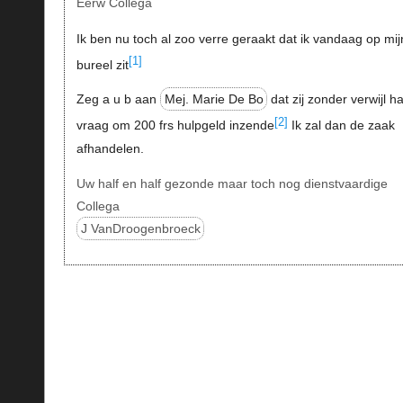
Eerw Collega
Ik ben nu toch al zoo verre geraakt dat ik vandaag op mij
[1]
bureel zit
Zeg a u b aan
Mej. Marie De Bo
dat zij zonder verwijl h
[2]
vraag om 200 frs hulpgeld inzende
Ik zal dan de zaak
afhandelen.
Uw half en half gezonde maar toch nog dienstvaardige
Collega
J VanDroogenbroeck