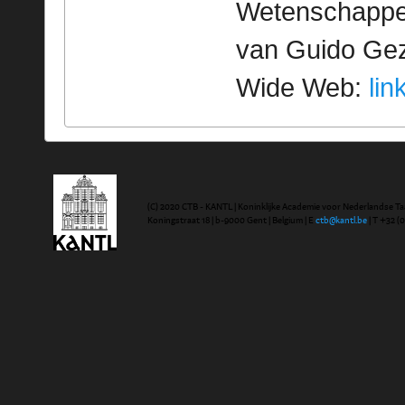
Wetenschappeli
van Guido Geze
Wide Web:
lin
(C) 2020 CTB - KANTL | Koninklijke Academie voor Nederlandse Ta
Koningstraat 18 | b-9000 Gent | Belgium | E
ctb@kantl.be
| T +32 (0