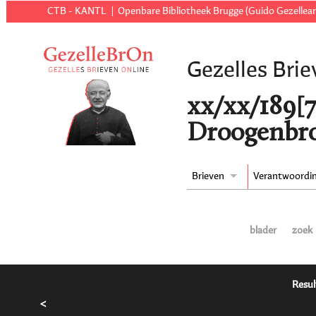
CTB - KANTL
Openbare Bibliotheek Brugge (Guido Gezellear
Gezelles Brie
xx/xx/189[7 
Droogenbro
Brieven
Verantwoordi
blader
zoek
Resul
<