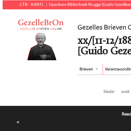
CTB - KANTL
Openbare Bibliotheek Brugge (Guido Gezellear
Gezelles Brieven 
xx/[11-12/18
[Guido Geze
Brieven
Verantwoordi
blader
zoek
Resul
<