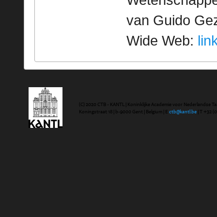
Wetenschappeli
van Guido Geze
Wide Web:
lin
(C) 2020 CTB - KANTL | Koninklijke Academie voor Nederlandse Ta
Koningstraat 18 | b-9000 Gent | Belgium | E
ctb@kantl.be
| T +32 (0