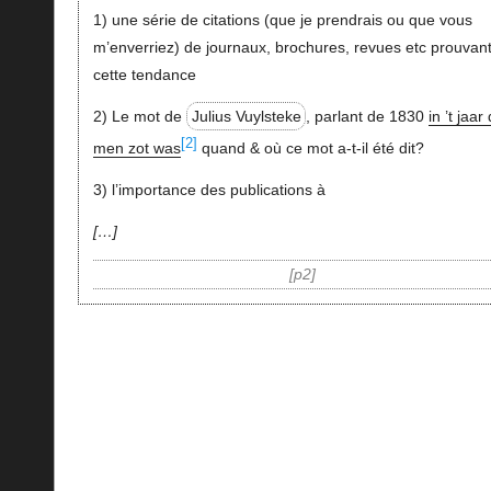
1) une série de citations (que je prendrais ou que vous
m’enverriez) de journaux, brochures, revues etc prouvan
cette tendance
2) Le mot de
Julius Vuylsteke
, parlant de 1830
in ’t jaar
[2]
men zot was
quand & où ce mot a-t-il été dit?
3) l’importance des publications à
…
p2