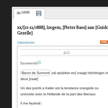
gg.14095
xx/[11-12/1888], Izegem, [Pieter Baes] aan [Guid
Gezelle]
Indextermen
p1
[1]
Eerweerde
Baron de Surmont
zal spr
eken en
vraagt inlichtingen i
deze
zaak
Un des points a traiter est la tendance orangiste ou
unioniste avec la Hollande de la part des liberaux
Il me faudrait :