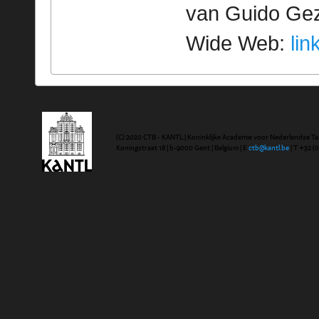
van Guido Geze
Wide Web:
lin
(C) 2020 CTB - KANTL | Koninklijke Academie voor Nederlandse Ta
Koningstraat 18 | b-9000 Gent | Belgium | E
ctb@kantl.be
| T +32 (0