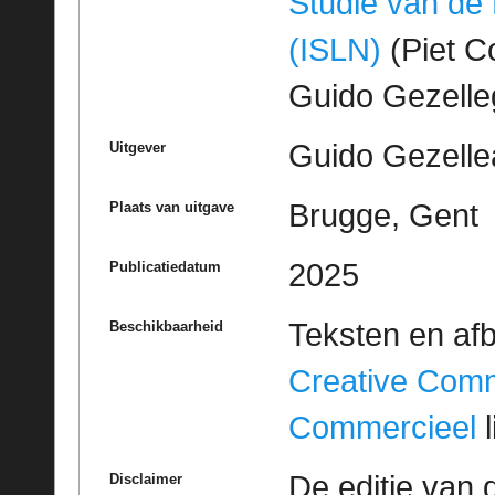
Studie van de
(ISLN)
(Piet Co
Guido Gezell
Guido Gezelle
Uitgever
Brugge, Gent
Plaats van uitgave
2025
Publicatiedatum
Teksten en af
Beschikbaarheid
Creative Com
Commercieel
l
De editie van 
Disclaimer