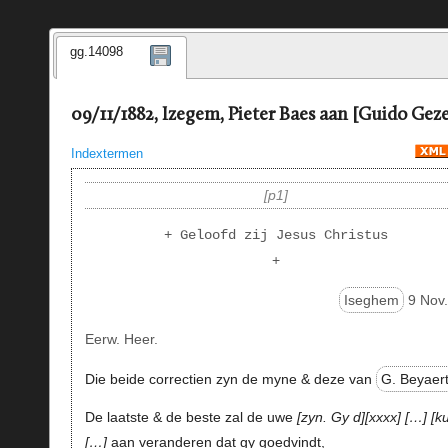
gg.14098
09/11/1882, Izegem, Pieter Baes aan [Guido Geze
Indextermen
p1
+ Geloofd zij Jesus Christus
+
Iseghem
9 Nov.
Eerw. Heer.
Die beide correctien zyn de myne & deze van
G. Beyaert
De laatste & de beste zal de uwe
zyn. Gy d
xxxx
…
k
…
aan veranderen dat gy goedvindt,