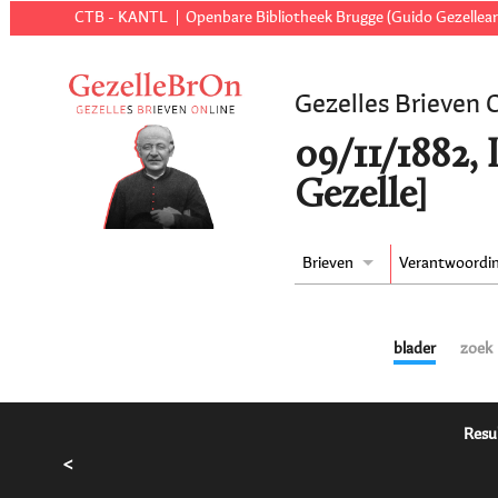
CTB - KANTL
Openbare Bibliotheek Brugge (Guido Gezellear
Gezelles Brieven 
09/11/1882, 
Gezelle]
Brieven
Verantwoordi
blader
zoek
Resu
<