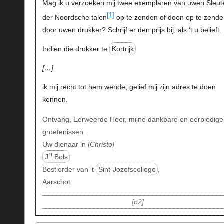
Mag ik u verzoeken mij twee exemplaren van uwen Sleut
[1]
der Noordsche talen
op te zenden of doen op te zende
door uwen drukker? Schrijf er den prijs bij, als ‘t u belieft.
Indien die drukker te
Kortrijk
…
ik mij recht tot hem wende, gelief mij zijn adres te doen
kennen.
Ontvang, Eerweerde Heer, mijne dankbare en eerbiedige
groetenissen.
Uw dienaar in
Christo
n
J
Bols
Bestierder van ‘t
Sint-Jozefscollege
,
Aarschot.
p2