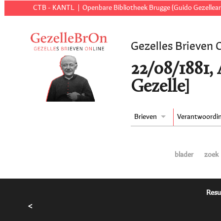
CTB - KANTL
Openbare Bibliotheek Brugge (Guido Gezellear
Gezelles Brieven 
22/08/1881, 
Gezelle]
Brieven
Verantwoordi
blader
zoek
Resu
<