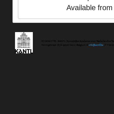
Available fro
(C) 2020 CTB - KANTL | Koninklijke Academie voor Nederlandse Ta
Koningstraat 18 | b-9000 Gent | Belgium | E
ctb@kantl.be
| T +32 (0