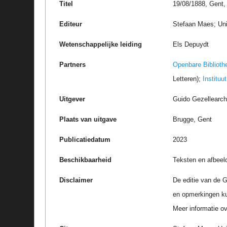
Titel
19/08/1888, Gent, 
Editeur
Stefaan Maes; Uni
Wetenschappelijke leiding
Els Depuydt
Partners
Openbare Biblioth
Letteren);
Instituu
Uitgever
Guido Gezellearc
Plaats van uitgave
Brugge, Gent
Publicatiedatum
2023
Beschikbaarheid
Teksten en afbeel
Disclaimer
De editie van de G
en opmerkingen k
Meer informatie ove