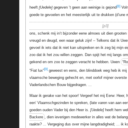
[8]
heeft
Uedele
gegeven ’t geen aan weinige is gejond
Volm
goede te gevoelen en het meesterlijk uit te drukken (d’une
p3
ons, schenk mij in’t bijzonder eene almoes uit dien grooten 
vreugd en deugd, een waar geluk zijn! – Telkens dat ik Uwe
gevoel ik iets dat ik niet kan uitspreken en ik zeg bij mijn eig
zoo dat ik het zou willen zeggen. Dan spijt het mij langs o
gekend en om zoo te zeggen veracht te hebben. Uwen
“Ro
[9]
“Fiat lux”
geweest en eens, den blinddoek weg heb ik mij 
vlaamsche beweging gehecht en, met oorlof mijner overste m
Vaderlandschen Bouw bijgedragen. ...
Maar ik gerake van het spoor! Vergeef het mij Eerw: Heer, h
een’ Vlaamschgezinden te spreken, (late varen van aan een 
goeden ouden Vader bij den Heer is.
Uedele
heeft hem we
Backere
, dien ieverigen medewerker in alles wat de belan
raakte? ... Vergeging dus over mijne langdradigheid; ... ik