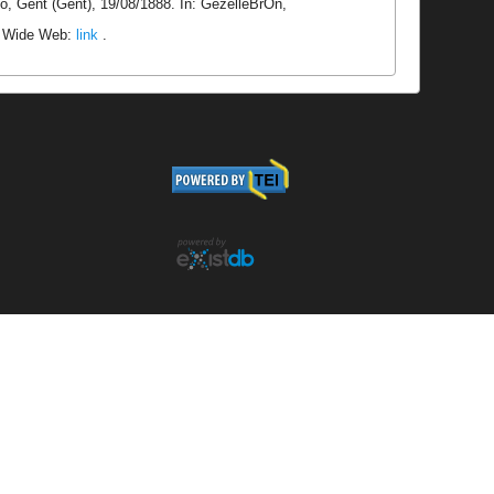
o, Gent (Gent), 19/08/1888. In: GezelleBrOn,
ld Wide Web:
link
.