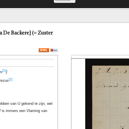
a De Backere] (= Zuster
[1]
us
[2]
 Jezus
ebben van U gekend te zijn, wel
is immers een Vlaming van