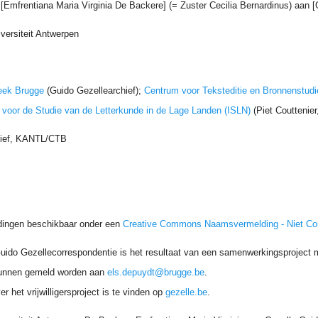
[Emfrentiana Maria Virginia De Backere] (= Zuster Cecilia Bernardinus) aan [
versiteit Antwerpen
eek Brugge
(Guido Gezellearchief);
Centrum voor Teksteditie en Bronnenstudi
t voor de Studie van de Letterkunde in de Lage Landen (ISLN)
(Piet Couttenie
hief, KANTL/CTB
dingen beschikbaar onder een
Creative Commons Naamsvermelding - Niet C
uido Gezellecorrespondentie is het resultaat van een samenwerkingsproject me
unnen gemeld worden aan
els.depuydt@brugge.be
.
r het vrijwilligersproject is te vinden op
gezelle.be
.