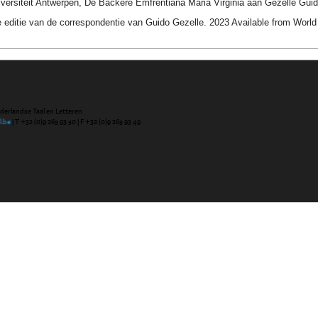
versiteit Antwerpen, De Backere Emfrentiana Maria Virginia aan Gezelle Guid
 editie van de correspondentie van Guido Gezelle. 2023 Available from Wor
ederlandse Taal en Letteren
l.be
| T +32 (0)9 265 93 50 | F +32 (0)9 265 93 49