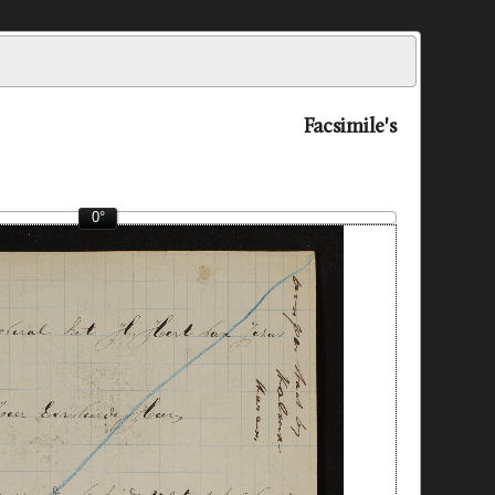
Facsimile's
0°