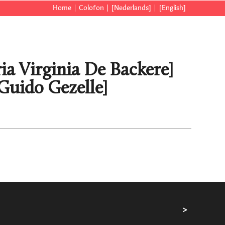
Home
Colofon
[Nederlands]
[English]
ia Virginia De Backere]
[Guido Gezelle]
>