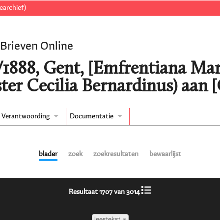
earchief)
 Brieven Online
/1888, Gent, [Emfrentiana Mar
ter Cecilia Bernardinus) aan 
Verantwoording
Documentatie
blader
zoek
zoekresultaten
bewaarlijst
Resultaat 1707 van 3014
leestekst