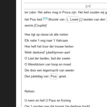
p4
ter zake: Het adres mag in Proza zijn. Het lied zouden wij 
[10]
het Pius lied.
Muziek van
L. Lowet
,
worden van den
eerste
Couplet
Hoe rigt op nieuw uit alle verten
Elk natie ’t oog naar ’t Vaticaan.
Hoe heft het koor der trouwe herten
Weêr dankend’ jubelhijmnen aan!
O Lied der landen, lied der zeeën
O Wereldstem van hoop en moed
Die door een legermacht van weeën
Den jubeldag van
Pius
groet.
Refrein
U roem en heil U Paus en Koning
Om ’t gouden jaar dat kroont Uw dierbaar hoofd