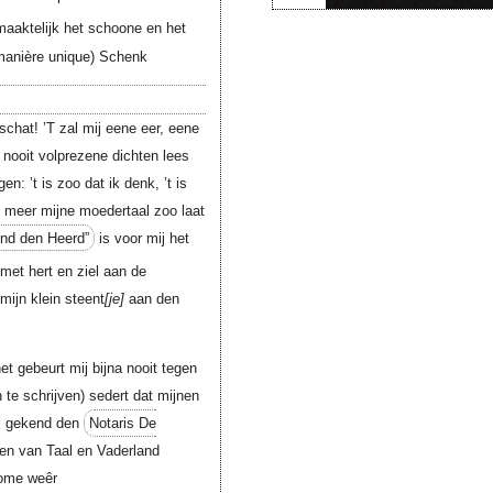
aaktelijk het schoone en het
 manière unique) Schenk
schat! ’T zal mij eene eer, eene
 nooit volprezene dichten lees
en: ’t is zoo dat ik denk, ’t is
m meer mijne moedertaal zoo laat
nd den Heerd”
is voor mij het
met hert en ziel aan de
ijn klein steent
je
aan den
et gebeurt mij bijna nooit tegen
te schrijven) sedert dat mijnen
l gekend den
Notaris De
gen van Taal en Vaderland
 kome weêr