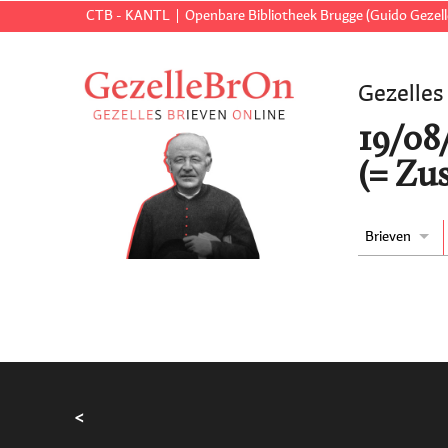
CTB - KANTL
Openbare Bibliotheek Brugge (Guido Gezell
Gezelles
19/08
(= Zus
Brieven
<