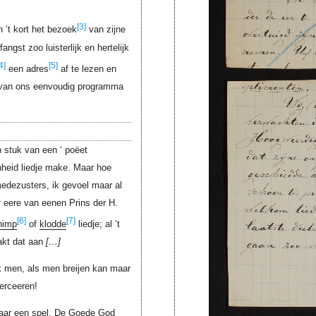
[3]
n ’t kort het bezoek
van zijne
angst zoo luisterlijk en hertelijk
4]
[5]
een adres
af te lezen en
n van ons eenvoudig programma
n stuk van een ‘ poëet
nheid liedje make. Maar hoe
medezusters, ik gevoel maar al
r eere van eenen Prins der H.
[6]
[7]
himp
of
klodde
liedje; al ’t
kt dat aan
…
lijk men, als men breijen kan maar
erceeren!
 maar een spel. De Goede God