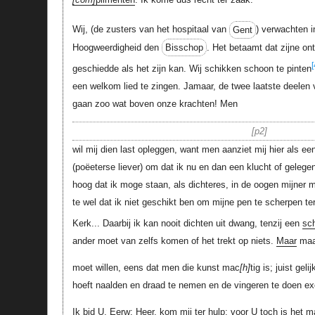
Wij, (de zusters van het hospitaal van
Gent
) verwachten i
Hoogweerdigheid den
Bisschop
. Het betaamt dat zijne ontf
[
geschiedde als het zijn kan. Wij schikken schoon te pinten
een welkom lied te zingen. Jamaar, de twee laatste deele
gaan zoo wat boven onze krachten! Men
p2
wil mij dien last opleggen, want men aanziet mij hier als ee
(poëeterse liever) om dat ik nu en dan een klucht of gelege
hoog dat ik moge staan, als dichteres, in de oogen mijner 
te wel dat ik niet geschikt ben om mijne pen te scherpen te
Kerk... Daarbij ik kan nooit dichten uit dwang, tenzij een
sc
ander moet van zelfs komen of het trekt op niets.
Maar
maa
moet willen, eens dat men die kunst mac
h
tig is; juist ge
hoeft naalden en draad te nemen en de vingeren te doen ex
Ik bid U, Eerw: Heer, kom mij ter hulp; voor U toch is het