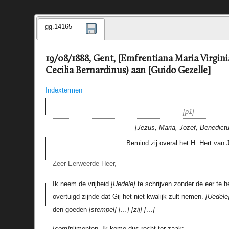
gg.14165
19/08/1888, Gent, [Emfrentiana Maria Virgini
Cecilia Bernardinus) aan [Guido Gezelle]
Indextermen
p1
Jezus, Maria, Jozef, Benedict
Bemind zij overal het H. Hert van
Zeer Eerweerde Heer,
Ik neem de vrijheid
Uedele
te schrijven zonder de eer te h
overtuigd zijnde dat Gij het niet kwalijk zult nemen.
Uedele
den goeden
stempel
…
zij
…
com
plimenten
. Ik kome dus recht ter zaak: