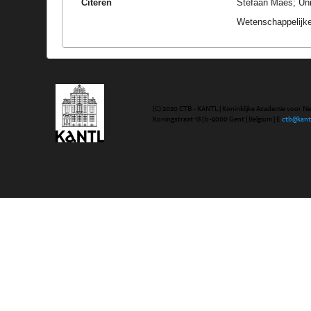
Citeren
Stefaan Maes; Uni
Wetenschappelijke
(C) 2020 CTB - KANTL | Koninklijke Academie voor N
Koningstraat 18 | b-9000 Gent | Belgium | E
ctb@kant