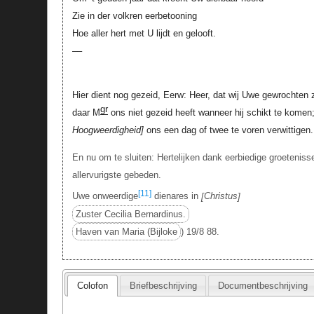
Zie in der volkren eerbetooning
Hoe aller hert met U lijdt en gelooft.
––
Hier dient nog gezeid, Eerw: Heer, dat wij Uwe gewrochten
gr
daar M
ons niet gezeid heeft wanneer hij schikt te komen;
Hoogweerdigheid
ons een dag of twee te voren verwittigen.
En nu om te sluiten: Hertelijken dank eerbiedige groetenis
allervurigste gebeden.
[11]
Uwe onweerdige
dienares in
Christus
Zuster Cecilia Bernardinus.
Haven van Maria (Bijloke
) 19/8 88.
Colofon
Briefbeschrijving
Documentbeschrijving