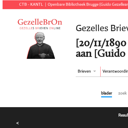
CTB - KANTL
Openbare Bibliotheek Brugge (Guido Gezellear
Gezelles Brie
[20/11/1890 
aan [Guido 
Brieven
Verantwoordi
blader
zoek
Resul
<