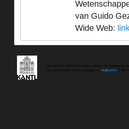
Wetenschappeli
van Guido Geze
Wide Web:
lin
(C) 2020 CTB - KANTL | Koninklijke Academie voor Nederlandse Ta
Koningstraat 18 | b-9000 Gent | Belgium | E
ctb@kantl.be
| T +32 (0