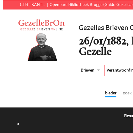
CTB - KANTL
Openbare Bibliotheek Brugge (Guido Gezellear
Gezelles Brieven 
26/01/1882,
Gezelle
Brieven
Verantwoordi
blader
zoek
Resu
<