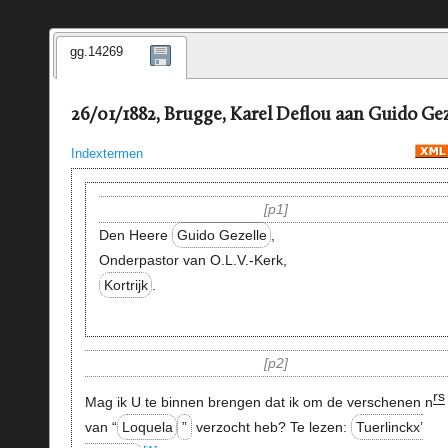
gg.14269
26/01/1882, Brugge, Karel Deflou aan Guido Gez
Indextermen
p1
Den Heere
Guido Gezelle
,
Onderpastor van O.L.V.-Kerk,
Kortrijk
.
p2
rs
Mag ik U te binnen brengen dat ik om de verschenen n
van “
Loquela
”
verzocht heb? Te lezen:
Tuerlinckx’