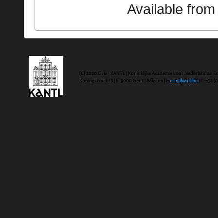
Available fro
(C) 2020 CTB - KANTL | Koninklijke Academie voor Nederlandse Ta
Koningstraat 18 | b-9000 Gent | Belgium | E
ctb@kantl.be
| T +32 (0