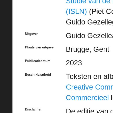
Studie van de
(ISLN)
(Piet Co
Guido Gezell
Guido Gezelle
Uitgever
Brugge, Gent
Plaats van uitgave
2023
Publicatiedatum
Teksten en af
Beschikbaarheid
Creative Com
Commercieel
l
De editie van 
Disclaimer