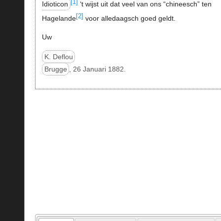
[1]
Idioticon
‘t wijst uit dat veel van ons “chineesch” ten
[2]
Hagelande
voor alledaagsch goed geldt.
Uw
K. Deflou
Brugge
, 26 Januari 1882.