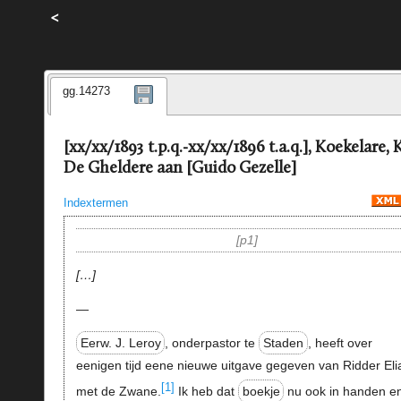
<
gg.14273
[xx/xx/1893 t.p.q.-xx/xx/1896 t.a.q.], Koekelare, 
De Gheldere aan [Guido Gezelle]
Indextermen
p1
…
—
Eerw. J. Leroy
, onderpastor te
Staden
, heeft over
eenigen tijd eene nieuwe uitgave gegeven van Ridder Eli
[1]
met de Zwane.
Ik heb dat
boekje
nu ook in handen e