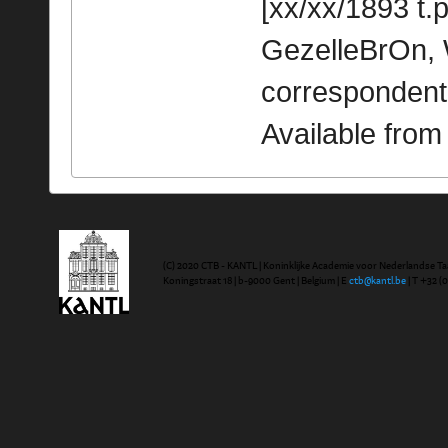
[xx/xx/1893 t.p
GezelleBrOn, 
correspondent
Available fro
(C) 2020 CTB - KANTL | Koninklijke Academie voor Nederlandse Ta
Koningstraat 18 | b-9000 Gent | Belgium | E
ctb@kantl.be
| T +32 (0