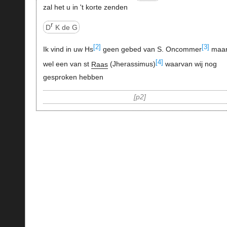
zal het u in 't korte zenden
r
D
K de G
[2]
[3]
Ik vind in uw Hs
geen gebed van S. Oncommer
maa
[4]
wel een van st
Raas
(Jherassimus)
waarvan wij nog
gesproken hebben
p2