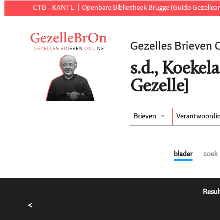
CTB - KANTL
Openbare Bibliotheek Brugge (Guido Gezellear
Gezelles Brieven 
s.d., Koekel
Gezelle]
Brieven
Verantwoordi
blader
zoek
Resul
<