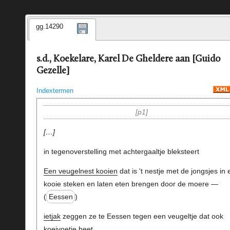
gg.14290
s.d., Koekelare, Karel De Gheldere aan [Guido
Gezelle]
Indextermen
p1
…
in tegenoverstelling met achtergaaltje bleksteert
Een veugelnest kooien
dat is 't nestje met de jongsjes in
kooie steken en laten eten brengen door de moere —
(
Eessen
)
ietjak
zeggen ze te Eessen tegen een veugeltje dat ook
koeivoetje heet.