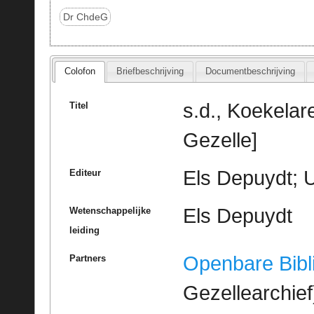
Dr ChdeG
Colofon
Briefbeschrijving
Documentbeschrijving
s.d., Koekelar
Titel
Gezelle]
Els Depuydt; U
Editeur
Els Depuydt
Wetenschappelijke
leiding
Openbare Bibl
Partners
Gezellearchief