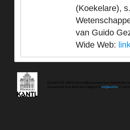
(Koekelare), s
Wetenschappeli
van Guido Geze
Wide Web:
lin
(C) 2020 CTB - KANTL | Koninklijke Academie voor Nederlandse Ta
Koningstraat 18 | b-9000 Gent | Belgium | E
ctb@kantl.be
| T +32 (0