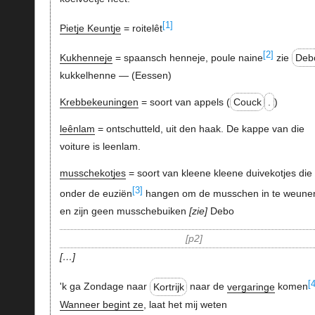
[1]
Pietje Keuntje
= roitelêt
[2]
Kukhenneje
= spaansch henneje, poule naine
zie
Deb
kukkelhenne — (Eessen)
Krebbekeuningen
= soort van appels (
Couck
.
)
leênlam
= ontschutteld, uit den haak. De kappe van die
voiture is leenlam.
musschekotjes
= soort van kleene kleene duivekotjes die
[3]
onder de euziën
hangen om de musschen in te weunen
en zijn geen musschebuiken
zie
Debo
p2
…
[
'k ga Zondage naar
Kortrijk
naar de
vergaringe
komen
Wanneer begint ze
, laat het mij weten