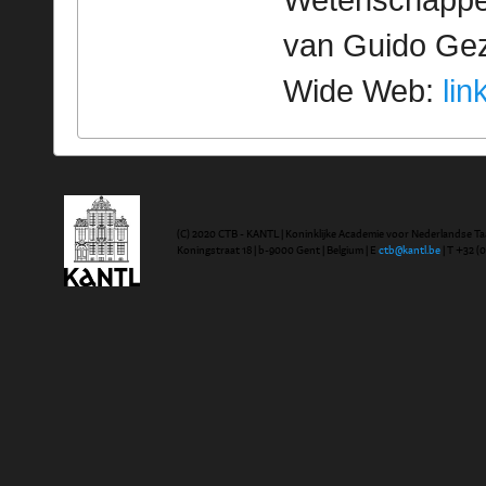
Wetenschappeli
van Guido Geze
Wide Web:
lin
(C) 2020 CTB - KANTL | Koninklijke Academie voor Nederlandse Ta
Koningstraat 18 | b-9000 Gent | Belgium | E
ctb@kantl.be
| T +32 (0