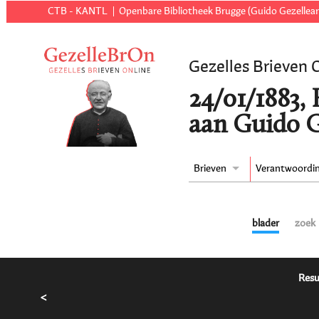
CTB - KANTL
Openbare Bibliotheek Brugge (Guido Gezellear
Gezelles Brieven 
24/01/1883,
aan Guido G
Brieven
Verantwoordi
blader
zoek
Resu
<