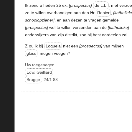
Ik zend u heden 25 ex.
prospectus
de L.L.
, met verzo
ze te willen overhandigen aan den Hr
Renier
,
katholiek
schoolopziener
, en aan dezen te vragen gemelde
prospectus
wel te willen verzenden aan de
katholieke
onderwijzers van zijn distrikt, zoo hij best oordeelen zal.
Z ou ik bij
Loquela
niet een
prospectus
van mijnen
gloss
. mogen voegen?
Uw toegenegen
Edw. Gailliard
Brugge
, 24/1 83.