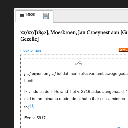
gg.14539
xx/xx/[1892], Moeskroen, Jan Craeynest aan [G
Gezelle]
Indextermen
p1
…
pijnen en
…
tot dat men zulks
van ambtswege
geda
heeft.
Ik vinde uit
den
Heliand
het v. 2716 aldus aangehaald: "
mid ire an thinumu mode, de ni haba thar sulica minnea
[1]
to;”
Een v. 5917