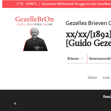
CTB - KANTL
Openbare Bibliotheek Brugge (Guido Gezellear
Gezelles Brieven 
xx/xx/[1892
[Guido Geze
Brieven
Verantwoordi
blader
zoek
Resul
<