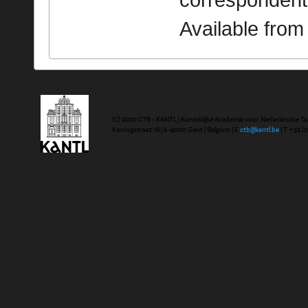
correspondent
Available fro
(C) 2020 CTB - KANTL | Koninklijke Academie voor Nederlandse Ta
Koningstraat 18 | b-9000 Gent | Belgium | E
ctb@kantl.be
| T +32 (0