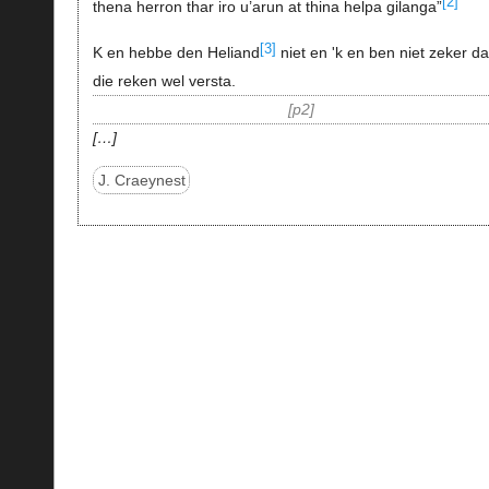
[2]
thena herron thar iro u’arun at thina helpa gilanga”
[3]
K en hebbe den Heliand
niet en 'k en ben niet zeker dat
die reken wel versta.
p2
…
J. Craeynest