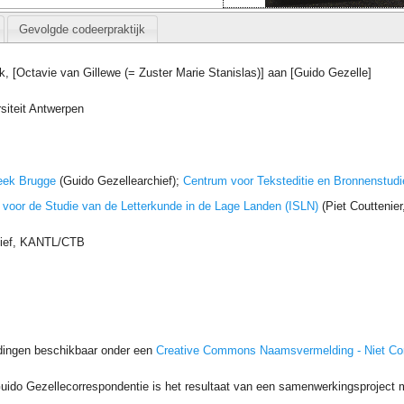
Gevolgde codeerpraktijk
jk, [Octavie van Gillewe (= Zuster Marie Stanislas)] aan [Guido Gezelle]
siteit Antwerpen
eek Brugge
(Guido Gezellearchief);
Centrum voor Teksteditie en Bronnenstudi
t voor de Studie van de Letterkunde in de Lage Landen (ISLN)
(Piet Couttenie
hief, KANTL/CTB
dingen beschikbaar onder een
Creative Commons Naamsvermelding - Niet C
uido Gezellecorrespondentie is het resultaat van een samenwerkingsproject me