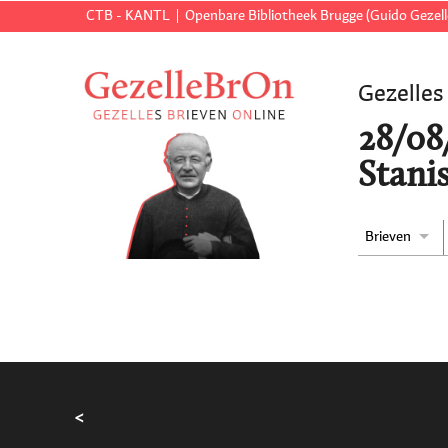
CTB - KANTL
Openbare Bibliotheek Brugge (Guido Gezell
Gezelles
28/08/
Stanis
Brieven
<