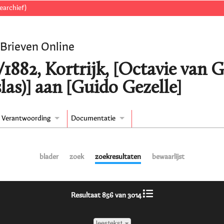
earchief)
 Brieven Online
1882, Kortrijk, [Octavie van 
las)] aan [Guido Gezelle]
Verantwoording
Documentatie
blader
zoek
zoekresultaten
bewaarlijst
Resultaat 856 van 3014
leestekst