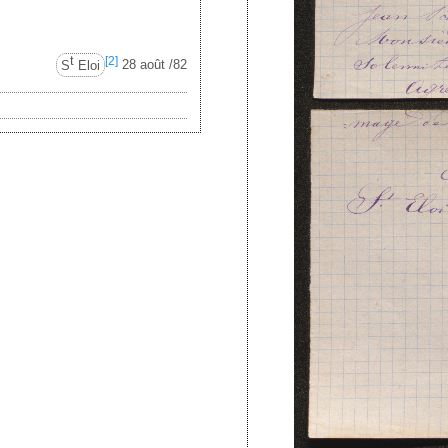
t
[2]
S
Eloi
28 août /82