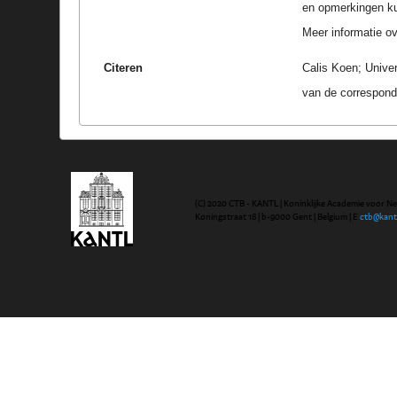
en opmerkingen k
Meer informatie ove
Citeren
Calis Koen; Univer
van de correspond
(C) 2020 CTB - KANTL | Koninklijke Academie voor N
Koningstraat 18 | b-9000 Gent | Belgium | E
ctb@kant