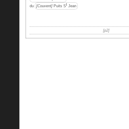
t
du
Couvent
Puits S
Jean
p2