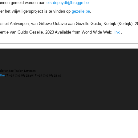
unnen gemeld worden aan
els.depuydt@brugge.be
.
r het vrijwilligersproject is te vinden op
gezelle.be
.
siteit Antwerpen, van Gillewe Octavie aan Gezelle Guido, Kortrijk (Kortrijk),
entie van Guido Gezelle. 2023 Available from World Wide Web:
link
.
ederlandse Taal en Letteren
l.be
| T +32 (0)9 265 93 50 | F +32 (0)9 265 93 49