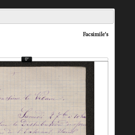
Facsimile's
0°