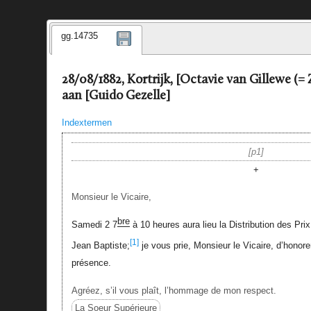
gg.14735
28/08/1882, Kortrijk, [Octavie van Gillewe (= 
aan [Guido Gezelle]
Indextermen
p1
+
Monsieur le Vicaire,
bre
Samedi 2 7
à 10 heures aura lieu la Distribution des Pri
[1]
Jean Baptiste;
je vous prie, Monsieur le Vicaire, d’honore
présence.
Agréez, s’il vous plaît, l’hommage de mon respect.
La Soeur Supérieure