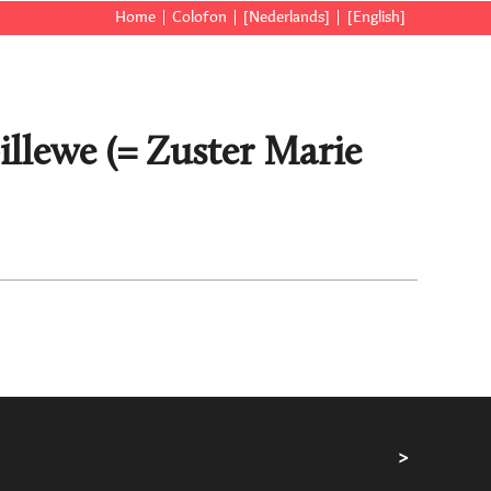
Home
Colofon
[Nederlands]
[English]
Gillewe (= Zuster Marie
>