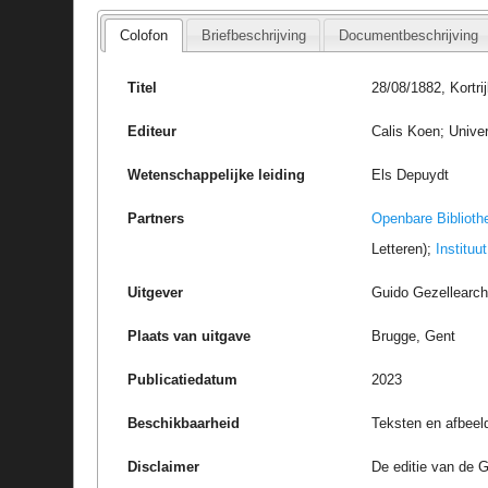
Colofon
Briefbeschrijving
Documentbeschrijving
Titel
28/08/1882, Kortri
Editeur
Calis Koen; Univer
Wetenschappelijke leiding
Els Depuydt
Partners
Openbare Biblioth
Letteren);
Instituu
Uitgever
Guido Gezellearc
Plaats van uitgave
Brugge, Gent
Publicatiedatum
2023
Beschikbaarheid
Teksten en afbeel
Disclaimer
De editie van de G