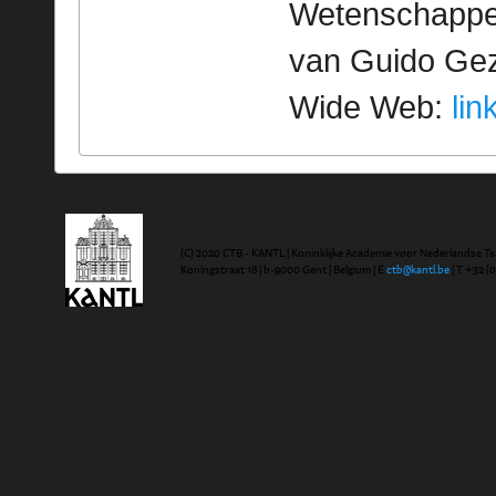
Wetenschappeli
van Guido Geze
Wide Web:
lin
(C) 2020 CTB - KANTL | Koninklijke Academie voor Nederlandse Ta
Koningstraat 18 | b-9000 Gent | Belgium | E
ctb@kantl.be
| T +32 (0