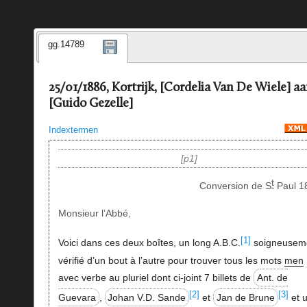
gg.14789
25/01/1886, Kortrijk, [Cordelia Van De Wiele] a
[Guido Gezelle]
Indextermen
p1
t
Conversion de S
Paul 1
Monsieur l’Abbé,
[1]
Voici dans ces deux boîtes, un long A.B.C.
soigneusem
vérifié d’un bout à l’autre pour trouver tous les mots
men
avec verbe au pluriel dont ci-joint 7 billets de
Ant. de
[2]
[3]
Guevara
,
Johan V.D. Sande
et
Jan de Brune
et 