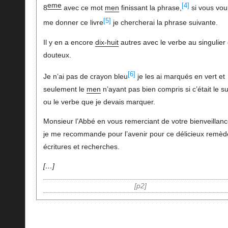
eme
[4]
8
avec ce mot
men
finissant la phrase,
si vous vou
[5]
me donner ce livre
je chercherai la phrase suivante.
Il y en a encore
dix-huit
autres avec le verbe au singulier
douteux.
[6]
Je n’ai pas de crayon bleu
je les ai marqués en vert et
seulement le
men
n’ayant pas bien compris si c’était le su
ou le verbe que je devais marquer.
Monsieur l’Abbé en vous remerciant de votre bienveillan
je me recommande pour l’avenir pour ce délicieux remèd
écritures et recherches.
…
p2