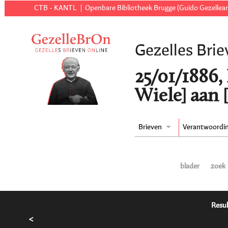
CTB - KANTL
Openbare Bibliotheek Brugge (Guido Gezellear
Gezelles Brie
25/01/1886,
Wiele] aan 
Brieven
Verantwoordi
blader
zoek
Resul
<