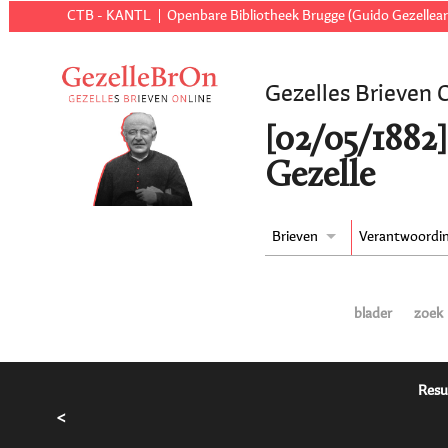
CTB - KANTL
Openbare Bibliotheek Brugge (Guido Gezellear
Gezelles Brieven 
[02/05/1882]
Gezelle
Brieven
Verantwoordi
blader
zoek
Resu
<