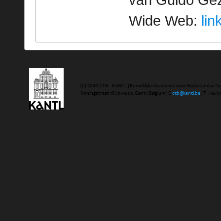
van Guido Geze
Wide Web:
lin
(C) 2020 CTB - KANTL | Koninklijke Academie voor Nederlandse Ta
Koningstraat 18 | b-9000 Gent | Belgium | E
ctb@kantl.be
| T +32 (0