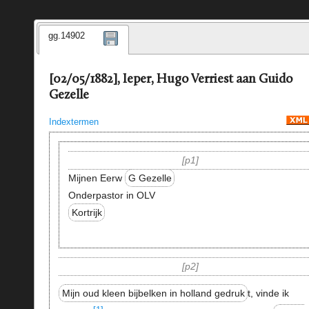
gg.14902
[02/05/1882], Ieper, Hugo Verriest aan Guido
Gezelle
Indextermen
p1
Mijnen Eerw
G Gezelle
Onderpastor in OLV
Kortrijk
p2
Mijn oud kleen bijbelken in holland gedruk
t, vinde ik