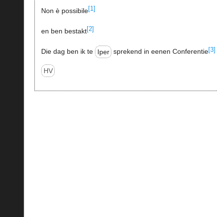
[1]
Non è possibile
[2]
en ben bestakt
[3]
Die dag ben ik te
Iper
sprekend in eenen Conferentie
HV