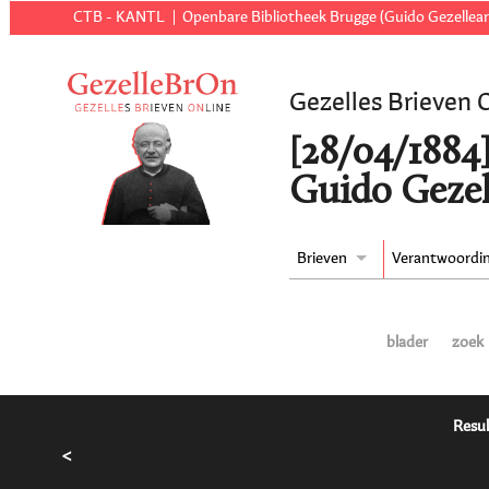
CTB - KANTL
Openbare Bibliotheek Brugge (Guido Gezellear
Gezelles Brieven 
[28/04/1884]
Guido Gezel
Brieven
Verantwoordi
blader
zoek
Resul
<