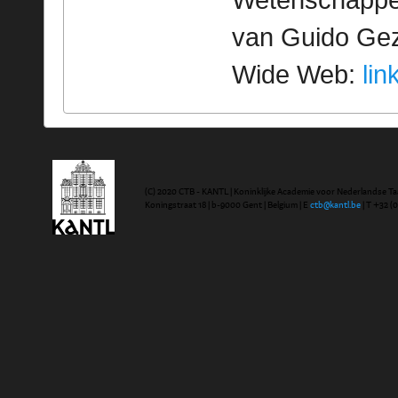
Wetenschappeli
van Guido Geze
Wide Web:
lin
(C) 2020 CTB - KANTL | Koninklijke Academie voor Nederlandse Ta
Koningstraat 18 | b-9000 Gent | Belgium | E
ctb@kantl.be
| T +32 (0