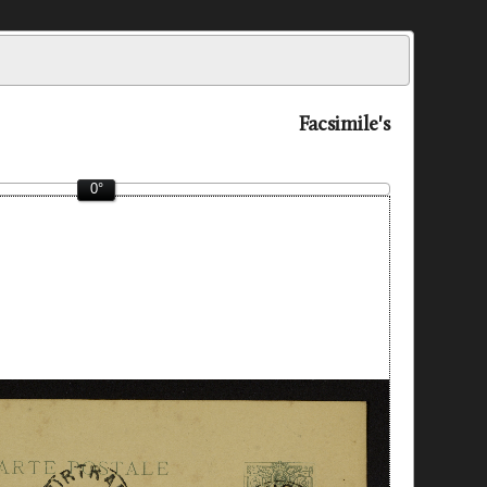
Facsimile's
0°