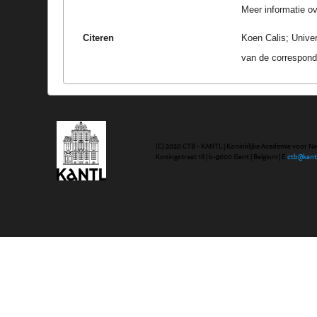
Meer informatie ove
Citeren
Koen Calis; Univer
van de correspond
(C) 2020 CTB - KANTL | Koninklijke Academie voor N
Koningstraat 18 | b-9000 Gent | Belgium | E
ctb@kant