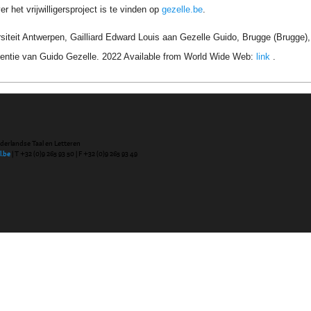
r het vrijwilligersproject is te vinden op
gezelle.be
.
siteit Antwerpen, Gailliard Edward Louis aan Gezelle Guido, Brugge (Brugge)
entie van Guido Gezelle. 2022 Available from World Wide Web:
link
.
ederlandse Taal en Letteren
l.be
| T +32 (0)9 265 93 50 | F +32 (0)9 265 93 49