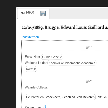
gg.14960
22/06/1889, Brugge, Edward Louis Gailliard 
Indextermen
p1
Eerw. Heer
Guido Gezelle
,
Werkend lid der
Koninklijke Vlaamsche Academie
Kortrijk
.
p2
Waarde Collega.
De Potter en Broeckaert, Geschied. van Beveren
, blz. 76.
[1]
Keysermarct