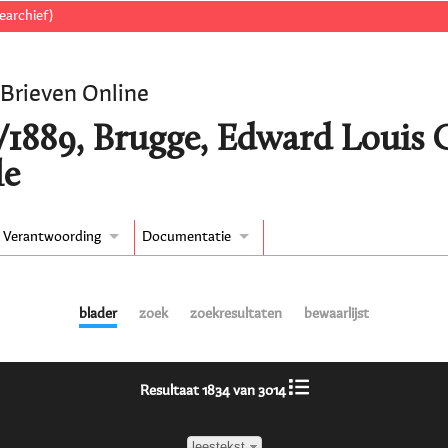
earchief)
 Brieven Online
/1889, Brugge, Edward Louis G
le
Verantwoording
Documentatie
blader
zoek
zoekresultaten
bewaarlijst
Resultaat 1834 van 3014
leestekst