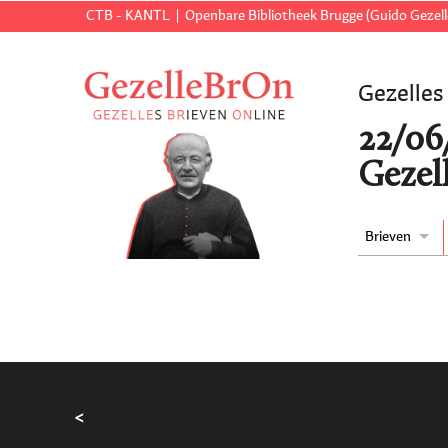
CTB - KANTL
Openbare Bibliotheek Brugge (Guido Gezell
Gezelles
22/06
Gezel
Brieven
<