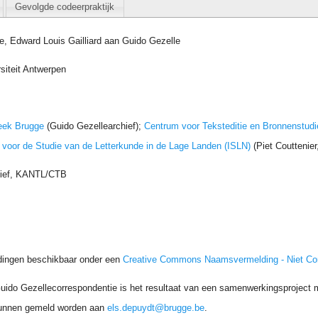
Gevolgde codeerpraktijk
e, Edward Louis Gailliard aan Guido Gezelle
siteit Antwerpen
eek Brugge
(Guido Gezellearchief);
Centrum voor Teksteditie en Bronnenstudi
t voor de Studie van de Letterkunde in de Lage Landen (ISLN)
(Piet Couttenie
hief, KANTL/CTB
dingen beschikbaar onder een
Creative Commons Naamsvermelding - Niet C
uido Gezellecorrespondentie is het resultaat van een samenwerkingsproject me
unnen gemeld worden aan
els.depuydt@brugge.be
.