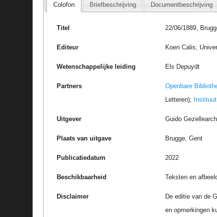
Colofon
Briefbeschrijving
Documentbeschrijving
Titel
22/06/1889, Brugg
Editeur
Koen Calis; Univer
Wetenschappelijke leiding
Els Depuydt
Partners
Openbare Biblioth
Letteren);
Instituu
Uitgever
Guido Gezellearc
Plaats van uitgave
Brugge, Gent
Publicatiedatum
2022
Beschikbaarheid
Teksten en afbeel
Disclaimer
De editie van de G
en opmerkingen k