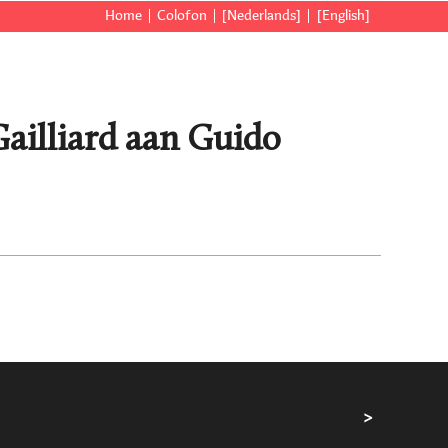
Home
Colofon
[Nederlands]
[English]
ailliard aan Guido
>