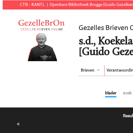
CTB - KANTL
Openbare Bibliotheek Brugge (Guido Gezellear
Gezelles Brieven 
s.d., Koekel
[Guido Geze
Brieven
Verantwoordi
blader
zoek
Resul
<