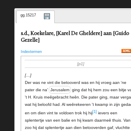
gg.15217
s.d., Koekelare, [Karel De Gheldere] aan [Guido
Gezelle]
Indextermen
p1
…
Der was ne vint die betooverd was en hij vroeg aan ‘ne
pater die na’
Jerusalem
ging dat hij hem zou een bitje v
't H. Kruis meêgebracht heên. Die pater ging, maar verga
wat hij beloofd had. Al weêrekeeren 't kwamp in zijn geda
[1]
en om dien vint te voldoen trok hij hij
ievers een
splentertje van een balie en hij kwam daarmeê thuis. Van
zoo hij dat splentertje aan dien betooverden gaf, vluchtte