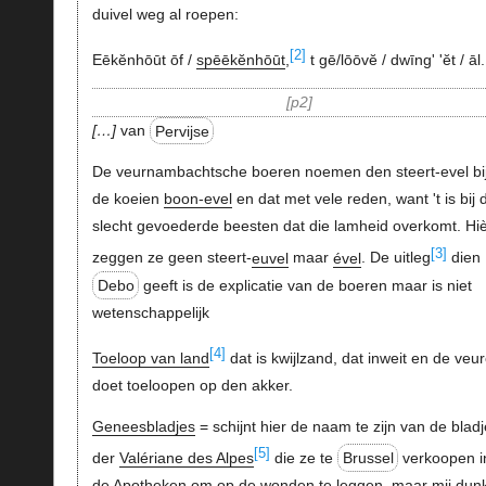
duivel weg al roepen:
[2]
Eēkĕnhōūt ōf /
spēēkĕnhōūt
,
t gē/lōōvĕ / dwīng' 'ĕt / āl.
p2
…
van
Pervijse
De veurnambachtsche boeren noemen den steert-evel bi
de koeien
boon-evel
en dat met vele reden, want 't is bij 
slecht gevoederde beesten dat die lamheid overkomt. Hi
[3]
zeggen ze geen steert-
euvel
maar
ével
. De uitleg
dien
Debo
geeft is de explicatie van de boeren maar is niet
wetenschappelijk
[4]
Toeloop van land
dat is kwijlzand, dat inweit en de veu
doet toeloopen op den akker.
Geneesbladjes
= schijnt hier de naam te zijn van de blad
[5]
der
Valériane des Alpes
die ze te
Brussel
verkoopen i
de Apotheken om op de wonden te leggen, maar mij dunk