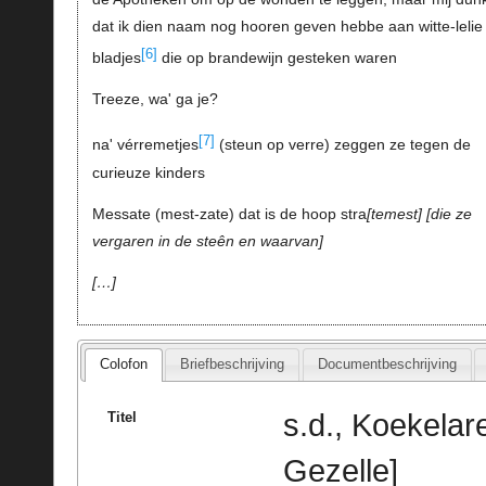
dat ik dien naam nog hooren geven hebbe aan witte-lelie
[6]
bladjes
die op brandewijn gesteken waren
Treeze, wa' ga je?
[7]
na' vérremetjes
(steun op verre) zeggen ze tegen de
curieuze kinders
Messate (mest-zate) dat is de hoop stra
temest
die ze
vergaren in de steên en waarvan
…
Colofon
Briefbeschrijving
Documentbeschrijving
s.d., Koekelar
Titel
Gezelle]