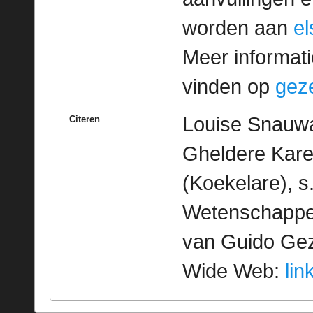
worden aan
e
Meer informatie
vinden op
geze
Louise Snauwae
Citeren
Gheldere Kare
(Koekelare), s
Wetenschappeli
van Guido Geze
Wide Web:
lin