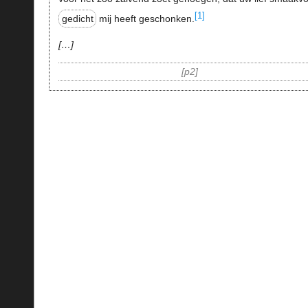
[1]
gedicht
mij heeft geschonken.
…
p2