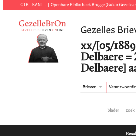
CTB - KANTL
Openbare Bibliotheek Brugge (Guido Gezellear
Gezelles Brie
xx/[05/1889
Delbaere =
Delbaere] a
Brieven
Verantwoordi
blader
zoek
Resul