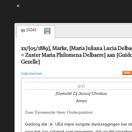
<
gg.15243
xx/[05/1889], Marke, [Maria Juliana Lucia Delba
= Zuster Maria Philomena Delbaere] aan [Guid
Gezelle]
Indextermen
p1
Geloofd Zij Jezus
Christus
Amen
Zeer Eerweerde Heer Onderpastoor,
Gedoog dat
ik
UEd mijne vurigste dankzeggingen toe st
voor het zoo zalvend zoet genoegen, dat uw lief smaakvo