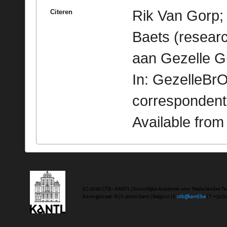
Rik Van Gorp; 
Citeren
Baets (researc
aan Gezelle Gu
In: GezelleBrO
correspondent
Available fro
(C) 2020 CTB - KANTL | Koninklijke Academie voor Nederlandse Ta
Koningstraat 18 | b-9000 Gent | Belgium | E
ctb@kantl.be
| T +32 (0