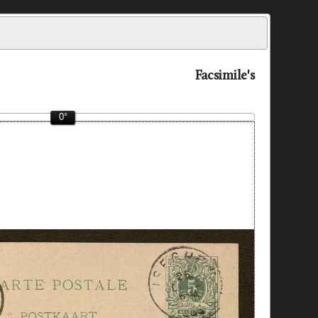
Facsimile's
0°