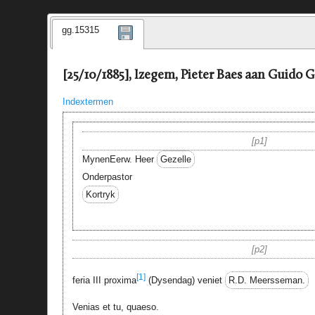
gg.15315
[25/10/1885], Izegem, Pieter Baes aan Guido G
Indextermen
p1
MynenEerw. Heer
Gezelle
Onderpastor
Kortryk
p2
[1]
feria III proxima
(Dysendag) veniet
R.D. Meersseman.
Venias et tu, quaeso.