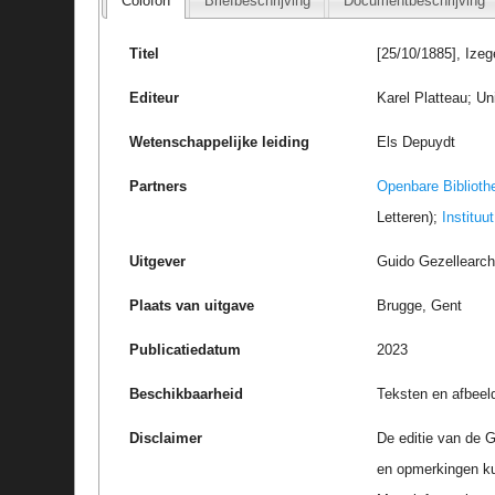
Colofon
Briefbeschrijving
Documentbeschrijving
Titel
[25/10/1885], Ize
Editeur
Karel Platteau; Un
Wetenschappelijke leiding
Els Depuydt
Partners
Openbare Biblioth
Letteren);
Instituu
Uitgever
Guido Gezellearc
Plaats van uitgave
Brugge, Gent
Publicatiedatum
2023
Beschikbaarheid
Teksten en afbeel
Disclaimer
De editie van de G
en opmerkingen k