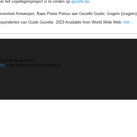
r het vrijwilligersproject is te vinden op
gezelle.be
.
niversiteit Antwerpen, Baes Pieter Petrus aan Gezelle Guido, Izegem (Izegem)
respondentie van Guido Gezelle. 2023 Available from World Wide Web:
link
.
ederlandse Taal en Letteren
l.be
| T +32 (0)9 265 93 50 | F +32 (0)9 265 93 49