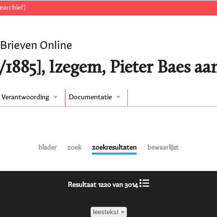
earchief)
 Brieven Online
/1885], Izegem, Pieter Baes a
Verantwoording
Documentatie
blader
zoek
zoekresultaten
bewaarlijst
Resultaat 1220 van 3014
leestekst