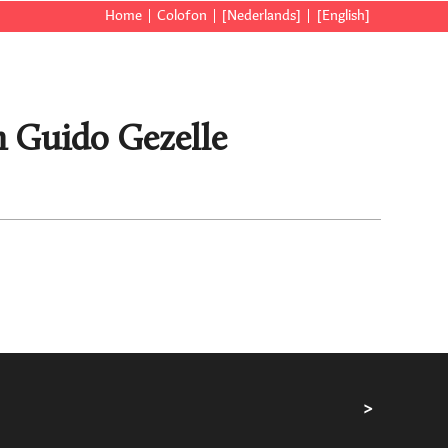
Home
Colofon
[Nederlands]
[English]
an Guido Gezelle
>