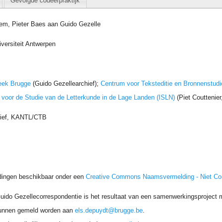
Gevolgde codeerpraktijk
gem, Pieter Baes aan Guido Gezelle
iversiteit Antwerpen
eek Brugge
(Guido Gezellearchief);
Centrum voor Teksteditie en Bronnenstudi
t voor de Studie van de Letterkunde in de Lage Landen (ISLN)
(Piet Couttenie
hief, KANTL/CTB
dingen beschikbaar onder een
Creative Commons Naamsvermelding - Niet C
uido Gezellecorrespondentie is het resultaat van een samenwerkingsproject me
unnen gemeld worden aan
els.depuydt@brugge.be
.