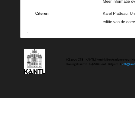
Meer informatie ove
Citeren
Karel Platteau; U
editie van de cor
(C) 2020 CTB - KANTL | Koninklijke Academie voor N
Koningstraat 18 | b-9000 Gent | Belgium | E
ctb@kant