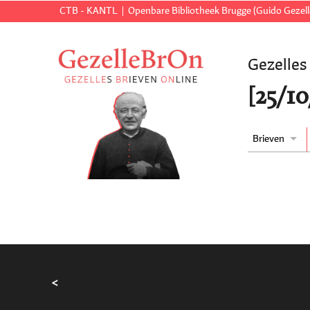
CTB - KANTL
Openbare Bibliotheek Brugge (Guido Gezell
Gezelles
[25/10
Brieven
<