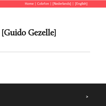
Home
Colofon
[Nederlands]
[English]
 [Guido Gezelle]
>