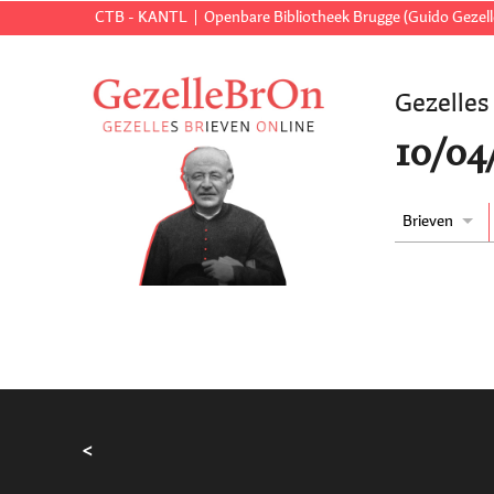
CTB - KANTL
Openbare Bibliotheek Brugge (Guido Gezell
Gezelles
10/04/
Brieven
<