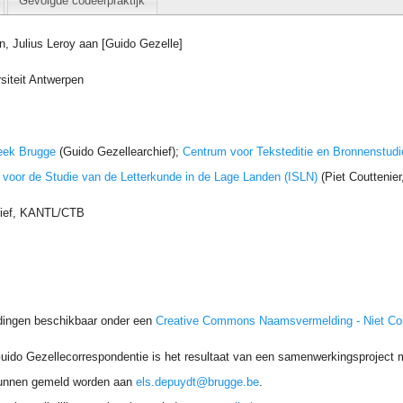
Gevolgde codeerpraktijk
n, Julius Leroy aan [Guido Gezelle]
siteit Antwerpen
eek Brugge
(Guido Gezellearchief);
Centrum voor Teksteditie en Bronnenstudi
t voor de Studie van de Letterkunde in de Lage Landen (ISLN)
(Piet Couttenie
hief, KANTL/CTB
dingen beschikbaar onder een
Creative Commons Naamsvermelding - Niet C
uido Gezellecorrespondentie is het resultaat van een samenwerkingsproject me
unnen gemeld worden aan
els.depuydt@brugge.be
.