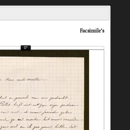
Facsimile's
0°