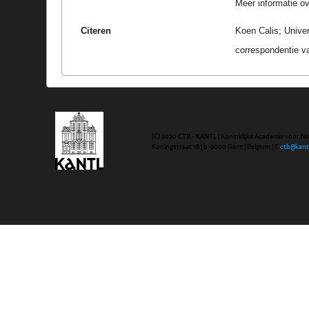
Meer informatie ove
Citeren
Koen Calis; Univer
correspondentie v
(C) 2020 CTB - KANTL | Koninklijke Academie voor N
Koningstraat 18 | b-9000 Gent | Belgium | E
ctb@kant