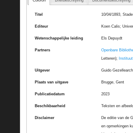
Colofon
Briefbeschrijving
Documentbeschrijving
Titel
10/04/1893, Stade
Editeur
Koen Calis; Univer
Wetenschappelijke leiding
Els Depuydt
Partners
Openbare Biblioth
Letteren);
Instituu
Uitgever
Guido Gezellearc
Plaats van uitgave
Brugge, Gent
Publicatiedatum
2023
Beschikbaarheid
Teksten en afbeel
Disclaimer
De editie van de G
en opmerkingen k