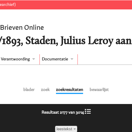
earchief)
 Brieven Online
1893, Staden, Julius Leroy aan
Verantwoording
Documentatie
blader
zoek
zoekresultaten
bewaarlijst
Resultaat 2177 van 3014
leestekst