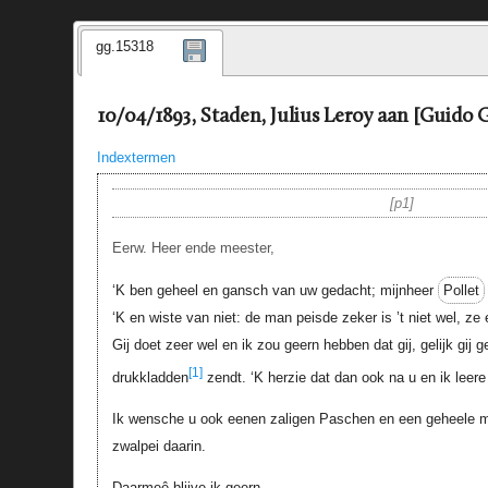
gg.15318
10/04/1893, Staden, Julius Leroy aan [Guido G
Indextermen
p1
Eerw. Heer ende meester,
‘K ben geheel en gansch van uw gedacht; mijnheer
Pollet
‘K en wiste van niet: de man peisde zeker is ’t niet wel, z
Gij doet zeer wel en ik zou geern hebben dat gij, gelijk gij 
[1]
drukkladden
zendt. ‘K herzie dat dan ook na u en ik leer
Ik wensche u ook eenen zaligen Paschen en een geheele 
zwalpei daarin.
Daarmeê blijve ik geern