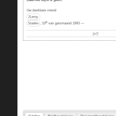
Uw dankbare vriend
JLeroy.
e
Staden
, 10
van garsmaand 1893 —
p2