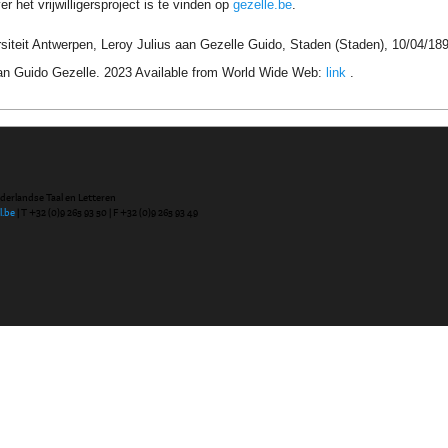
r het vrijwilligersproject is te vinden op
gezelle.be
.
siteit Antwerpen, Leroy Julius aan Gezelle Guido, Staden (Staden), 10/04/18
an Guido Gezelle. 2023 Available from World Wide Web:
link
.
ederlandse Taal en Letteren
l.be
| T +32 (0)9 265 93 50 | F +32 (0)9 265 93 49