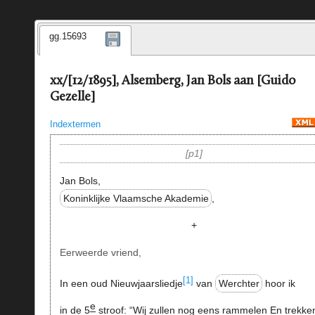
gg.15693
xx/[12/1895], Alsemberg, Jan Bols aan [Guido
Gezelle]
Indextermen
p1
Jan Bols,
Koninklijke Vlaamsche Akademie
,
+
Eerweerde vriend,
[1]
In een oud Nieuwjaarsliedje
van
Werchter
hoor ik
e
in de 5
stroof: “Wij zullen nog eens rammelen En trekken