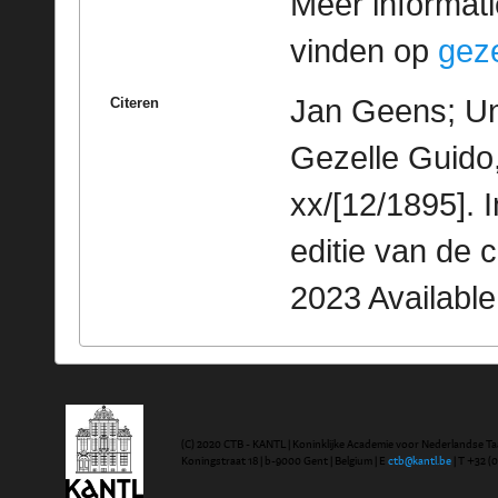
Meer informatie
vinden op
geze
Jan Geens; Uni
Citeren
Gezelle Guido
xx/[12/1895]. 
editie van de 
2023 Availabl
(C) 2020 CTB - KANTL | Koninklijke Academie voor Nederlandse Ta
Koningstraat 18 | b-9000 Gent | Belgium | E
ctb@kantl.be
| T +32 (0