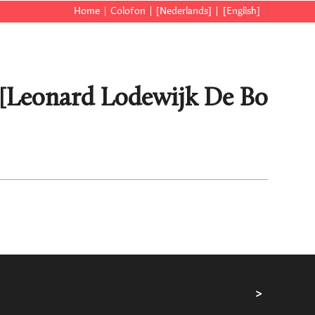
Home
Colofon
[Nederlands]
[English]
n [Leonard Lodewijk De Bo
>