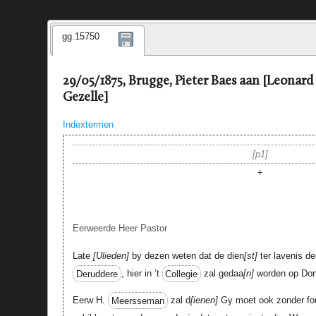
gg.15750
29/05/1875, Brugge, Pieter Baes aan [Leonar
Gezelle]
Indextermen
p1
+
Eerweerde Heer Pastor
Late
Ulieden
by dezen weten dat de dien
st
ter lavenis de
Deruddere
, hier in ’t
Collegie
zal gedaa
n
worden op Don
Eerw H.
Meersseman
zal d
ienen
Gy moet ook zonder fou