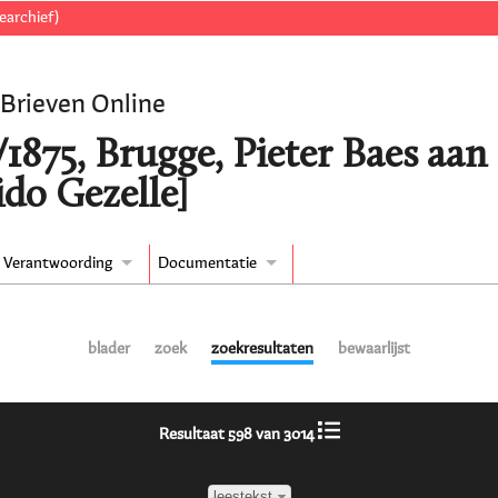
earchief)
 Brieven Online
/1875, Brugge, Pieter Baes aa
ido Gezelle]
Verantwoording
Documentatie
blader
zoek
zoekresultaten
bewaarlijst
Resultaat 598 van 3014
leestekst