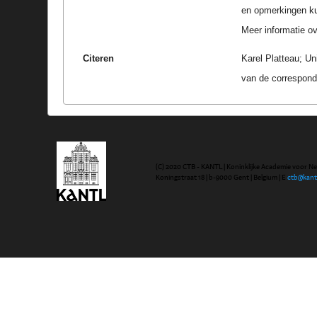
en opmerkingen k
Meer informatie ove
Citeren
Karel Platteau; Un
van de correspond
(C) 2020 CTB - KANTL | Koninklijke Academie voor N
Koningstraat 18 | b-9000 Gent | Belgium | E
ctb@kant