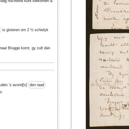
nsdag nuchtend kunt toekomen &
is gisteren om 2 ½ schielyk
 naar Brugge komt, gy zult dan
uden ’s avond
s
den raad
en