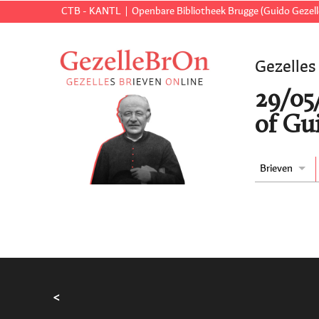
CTB - KANTL
Openbare Bibliotheek Brugge (Guido Gezell
Gezelles
29/05
of Gu
Brieven
<