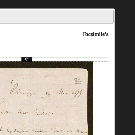
Facsimile's
0°