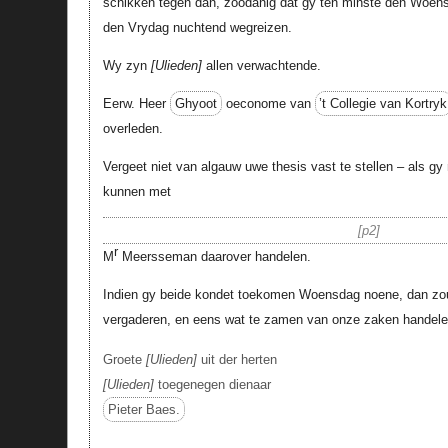
schikken tegen dan, zoodanig dat gy ten minste den Woe
den Vrydag nuchtend wegreizen.
Wy zyn
Ulieden
allen verwachtende.
Eerw. Heer
Ghyoot
oeconome van
’t Collegie van Kortryk
overleden.
Vergeet niet van algauw uwe thesis vast te stellen – als gy
kunnen met
p2
r
M
Meersseman daarover handelen.
Indien gy beide kondet toekomen Woensdag noene, dan zo
vergaderen, en eens wat te zamen van onze zaken handel
Groete
Ulieden
uit der herten
Ulieden
toegenegen dienaar
Pieter Baes.