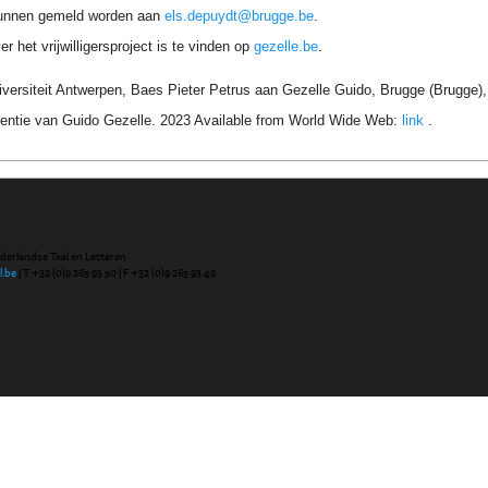
unnen gemeld worden aan
els.depuydt@brugge.be
.
r het vrijwilligersproject is te vinden op
gezelle.be
.
iversiteit Antwerpen, Baes Pieter Petrus aan Gezelle Guido, Brugge (Brugge)
entie van Guido Gezelle. 2023 Available from World Wide Web:
link
.
ederlandse Taal en Letteren
l.be
| T +32 (0)9 265 93 50 | F +32 (0)9 265 93 49