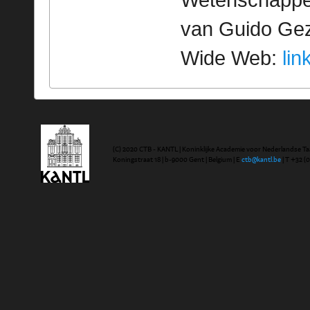
Wetenschappeli
van Guido Geze
Wide Web:
lin
(C) 2020 CTB - KANTL | Koninklijke Academie voor Nederlandse Ta
Koningstraat 18 | b-9000 Gent | Belgium | E
ctb@kantl.be
| T +32 (0