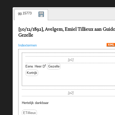
gg.15773
[30/12/1892], Avelgem, Emiel Tillieux aan Guid
Gezelle
Indextermen
p1
r
Eerw. Heer D
Gezelle
Kortrijk
p2
Hertelijk dankbaar
ETillieux