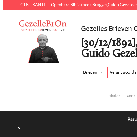
CTB - KANTL
Openbare Bibliotheek Brugge (Guido Gezellear
Gezelles Brieven 
[30/12/1892]
Guido Gezel
Brieven
Verantwoordi
blader
zoek
Resu
<