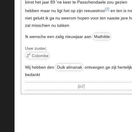
binst het jaar 89 'ne keer te Passchendaele zou gezien
[2]
hebben maar nu ligt het op zijn reeuwstroo
en ten is n
niet gelukt ik ga nu weerom hopen voor ten naaste jare h
zal misschien nu lukken
Ik wensche een zalig nieuwjaar aan
Mathilde
Uwe zuster,
r
Z
Colombe
Wij hebben den
Duik almanak
ontvangen ge zijt hertelij
bedankt
p2