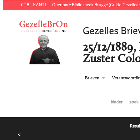
CTB - KANTL
Openbare Bibliotheek Brugge (Guido Gezellear
Gezelles Brie
25/12/1889, 
Zuster Colo
Brieven
Verantwoordi
blader
zoek
Resul
<