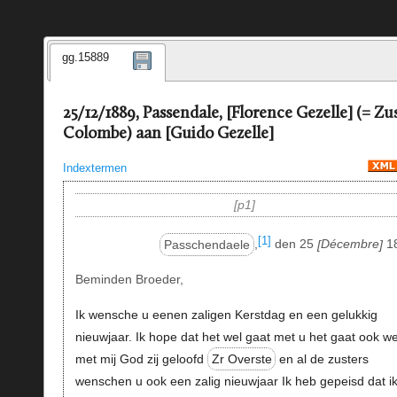
gg.15889
25/12/1889, Passendale, [Florence Gezelle] (= Zu
Colombe) aan [Guido Gezelle]
Indextermen
p1
[1]
Passchendaele
,
den 25
Décembre
1
Beminden Broeder,
Ik wensche u eenen zaligen Kerstdag en een gelukkig
nieuwjaar. Ik hope dat het wel gaat met u het gaat ook we
met mij God zij geloofd
Zr Overste
en al de zusters
wenschen u ook een zalig nieuwjaar Ik heb gepeisd dat ik