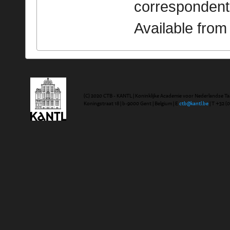
correspondent
Available fro
(C) 2020 CTB - KANTL | Koninklijke Academie voor Nederlandse Ta
Koningstraat 18 | b-9000 Gent | Belgium | E
ctb@kantl.be
| T +32 (0