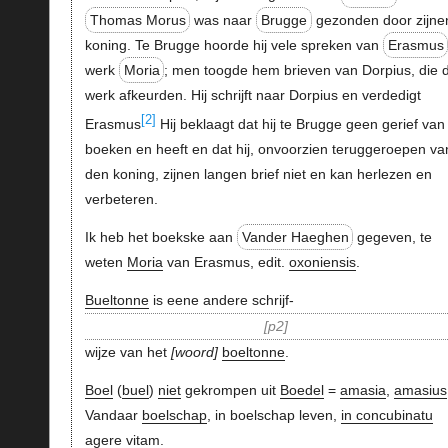
Thomas Morus
was naar
Brugge
gezonden door zijne
koning. Te Brugge hoorde hij vele spreken van
Erasmus
werk
Moria
; men toogde hem brieven van Dorpius, die 
werk afkeurden. Hij schrijft naar Dorpius en verdedigt
[2]
Erasmus
Hij beklaagt dat hij te Brugge geen gerief van
boeken en heeft en dat hij, onvoorzien teruggeroepen va
den koning, zijnen langen brief niet en kan herlezen en
verbeteren.
Ik heb het boekske aan
Vander Haeghen
gegeven, te
weten
Moria
van Erasmus, edit.
oxoniensis
.
Bueltonne
is eene andere schrijf-
p2
wijze van het
woord
boeltonne
.
Boel
(
buel
)
niet
gekrompen uit
Boedel
=
amasia
,
amasius
Vandaar
boelschap
, in boelschap leven,
in concubinatu
agere vitam
.