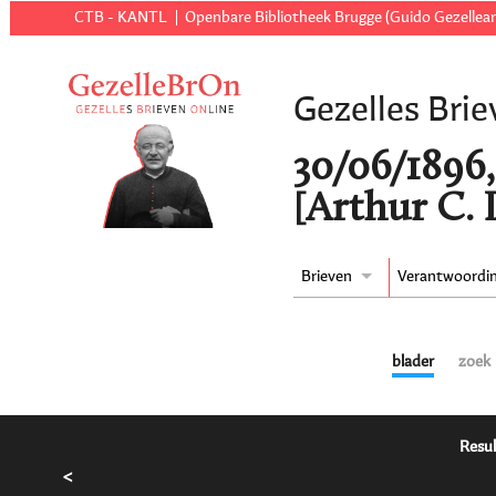
CTB - KANTL
Openbare Bibliotheek Brugge (Guido Gezellear
Gezelles Brie
30/06/1896,
[Arthur C. 
Brieven
Verantwoordi
blader
zoek
Resul
<