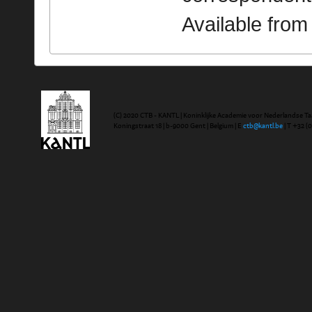
Available fro
(C) 2020 CTB - KANTL | Koninklijke Academie voor Nederlandse Ta
Koningstraat 18 | b-9000 Gent | Belgium | E
ctb@kantl.be
| T +32 (0