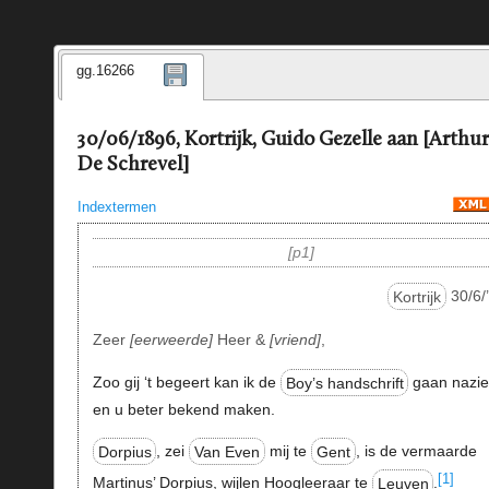
gg.16266
30/06/1896, Kortrijk, Guido Gezelle aan [Arthur
De Schrevel]
Indextermen
p1
Kortrijk
30/6/
Zeer
eerweerde
Heer &
vriend
,
Zoo gij ‘t begeert kan ik de
Boy’s handschrift
gaan nazi
en u beter bekend maken.
Dorpius
, zei
Van Even
mij te
Gent
, is de vermaarde
[1]
Martinus’ Dorpius, wijlen Hoogleeraar te
Leuven
.