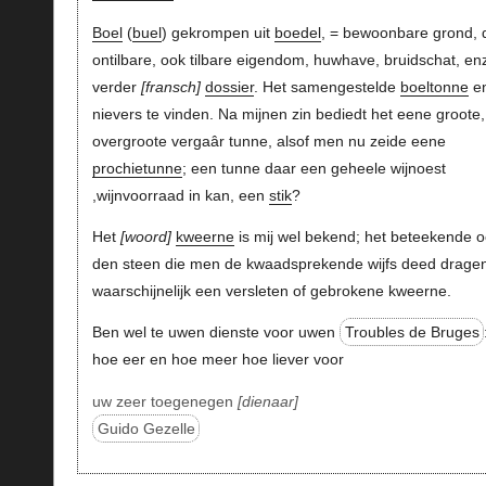
Boel
(
buel
) gekrompen uit
boedel
, = bewoonbare grond, 
ontilbare, ook tilbare eigendom, huwhave, bruidschat, en
verder
fransch
dossier
. Het samengestelde
boeltonne
en
nievers te vinden. Na mijnen zin bediedt het eene groote,
overgroote vergaâr tunne, alsof men nu zeide eene
prochietunne
; een tunne daar een geheele wijnoest
,wijnvoorraad in kan, een
stik
?
Het
woord
kweerne
is mij wel bekend; het beteekende 
den steen die men de kwaadsprekende wijfs deed dragen
waarschijnelijk een versleten of gebrokene kweerne.
Ben wel te uwen dienste voor uwen
Troubles de Bruges
hoe eer en hoe meer hoe liever voor
uw zeer toegenegen
dienaar
Guido Gezelle