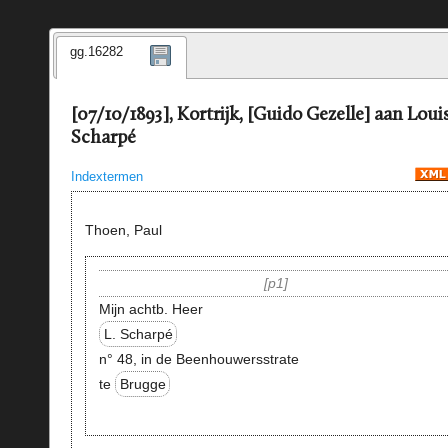
gg.16282
[07/10/1893], Kortrijk, [Guido Gezelle] aan Loui
Scharpé
Indextermen
Thoen, Paul
p1
Mijn achtb. Heer
L. Scharpé
n° 48, in de Beenhouwersstrate
te
Brugge