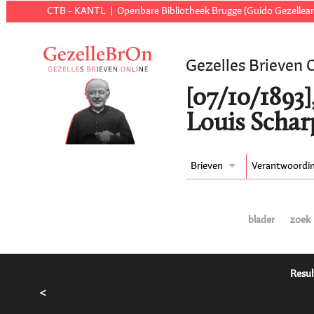
CTB - KANTL
Openbare Bibliotheek Brugge (Guido Gezellear
Gezelles Brieven 
[07/10/1893]
Louis Schar
Brieven
Verantwoordi
blader
zoek
Resul
<