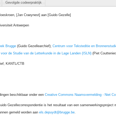
Gevolgde codeerpraktijk
Moeskroen, [Jan Craeynest] aan [Guido Gezelle]
iversiteit Antwerpen
eek Brugge
(Guido Gezellearchief);
Centrum voor Teksteditie en Bronnenstudi
t voor de Studie van de Letterkunde in de Lage Landen (ISLN)
(Piet Couttenie
hief, KANTL/CTB
dingen beschikbaar onder een
Creative Commons Naamsvermelding - Niet C
uido Gezellecorrespondentie is het resultaat van een samenwerkingsproject me
unnen gemeld worden aan
els.depuydt@brugge.be
.