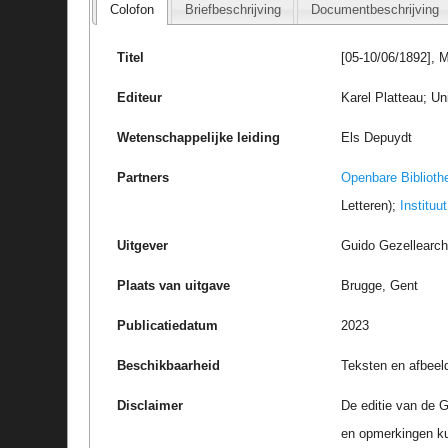
Colofon
Briefbeschrijving
Documentbeschrijving
Titel
[05-10/06/1892], 
Editeur
Karel Platteau; Un
Wetenschappelijke leiding
Els Depuydt
Partners
Openbare Biblioth
Letteren);
Instituu
Uitgever
Guido Gezellearc
Plaats van uitgave
Brugge, Gent
Publicatiedatum
2023
Beschikbaarheid
Teksten en afbeel
Disclaimer
De editie van de G
en opmerkingen k