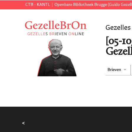
CTB - KANTL
Openbare Bibliotheek Brugge (Guido Gezell
Gezelles
[05-1
Gezell
Brieven
<