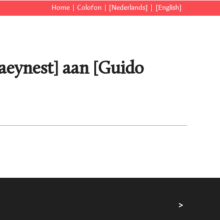
Home
Colofon
[Nederlands]
[English]
raeynest] aan [Guido
>