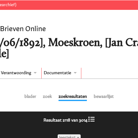
earchief)
 Brieven Online
0/06/1892], Moeskroen, [Jan C
e]
Verantwoording
Documentatie
blader
zoek
zoekresultaten
bewaarlijst
Resultaat 2118 van 3014
leestekst