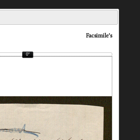
Facsimile's
0°