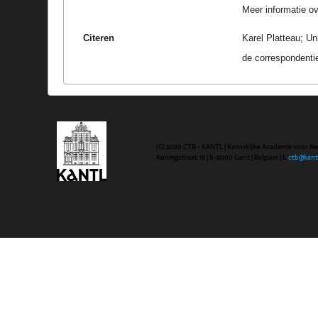
Meer informatie ove
Citeren
Karel Platteau; U
de correspondenti
(C) 2020 CTB - KANTL | Koninklijke Academie voor N
Koningstraat 18 | b-9000 Gent | Belgium | E
ctb@kant